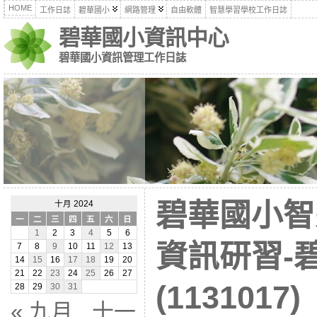
HOME
工作日誌
碧華國小
網路管理
自由軟體
智慧學習學校工作日誌
碧華國小資訊中心
碧華國小資訊管理工作日誌
碧華國小智
十月 2024
一
二
三
四
五
六
日
1
2
3
4
5
6
資訊研習-
7
8
9
10
11
12
13
14
15
16
17
18
19
20
21
22
23
24
25
26
27
(1131017)
28
29
30
31
« 九月
十一