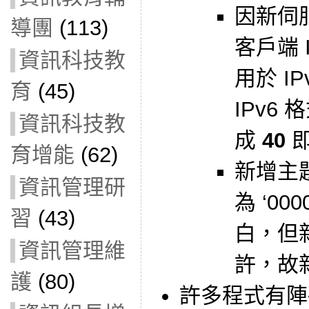
因新伺服
導團
(113)
客戶端 
資訊科技教
用於 I
育
(45)
IPv6
資訊科技教
成
40
育增能
(62)
新增主
資訊管理研
為 ‘00
習
(43)
白，但新
資訊管理維
許，故
護
(80)
許多程式有陣