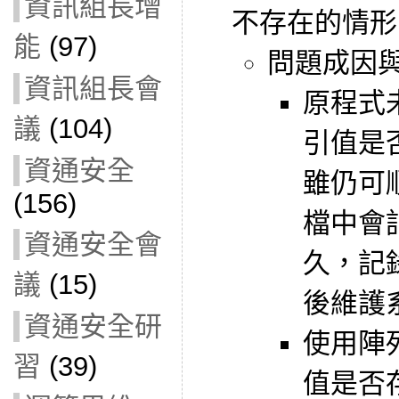
資訊組長增
不存在的情形
能
(97)
問題成因
資訊組長會
原程式
議
(104)
引值是
資通安全
雖仍可
(156)
檔中會
資通安全會
久，記
議
(15)
後維護
資通安全研
使用陣
習
(39)
值是否