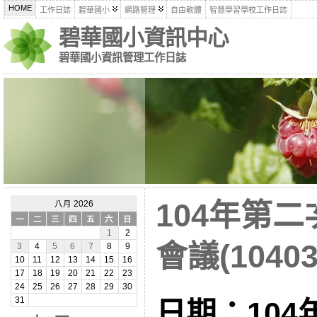
HOME
工作日誌
碧華國小
網路管理
自由軟體
智慧學習學校工作日誌
碧華國小資訊中心
碧華國小資訊管理工作日誌
104年第
八月 2026
一
二
三
四
五
六
日
1
2
會議(10403
3
4
5
6
7
8
9
10
11
12
13
14
15
16
17
18
19
20
21
22
23
24
25
26
27
28
29
30
31
日期：104