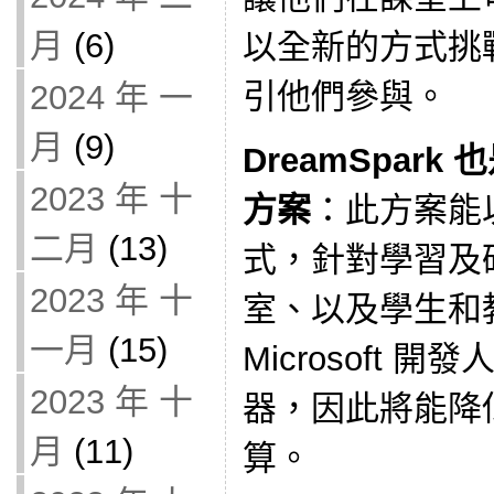
月
(6)
以全新的方式挑
引他們參與。
2024 年 一
月
(9)
DreamSpar
2023 年 十
方案
：此方案能
二月
(13)
式，針對學習及
2023 年 十
室、以及學生和
一月
(15)
Microsoft
2023 年 十
器，因此將能降
月
(11)
算。