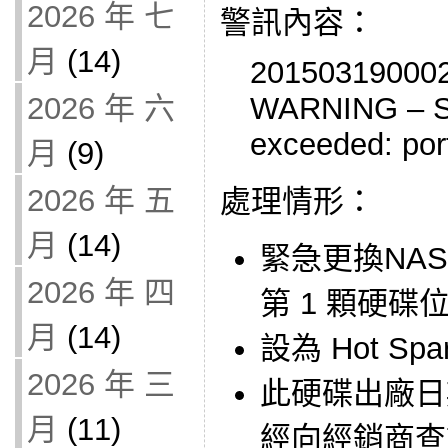
2026 年 七
警訊內容：
月
(14)
2015031900025
WARNING – S
2026 年 六
exceeded: por
月
(9)
2026 年 五
處理情形：
月
(14)
緊急更換NAS 
2026 年 四
第 1 顆硬碟位於
月
(14)
設為 Hot S
2026 年 三
此硬碟出廠日期
月
(11)
經向經銷商查