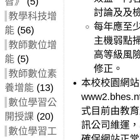
智》
(5)
討論及及
教學科技增
每年應至
能
(56)
主機弱點
教師數位增
高等級風
能
(5)
修正。
教師數位素
本校校園網站
養增能
(13)
www2.bhes.
數位學習公
式目前由教育
開授課
(20)
訊公司維運，
數位學習工
確保網站正常