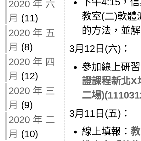
下午4:15
2020 年 六
教室(二)軟
月
(11)
的方法，並解
2020 年 五
月
(8)
3月12日(六)：
2020 年 四
參加線上研習
月
(12)
證課程新北X
2020 年 三
二場)(111031
月
(9)
3月11日(五)：
2020 年 二
線上填報：
教
月
(10)