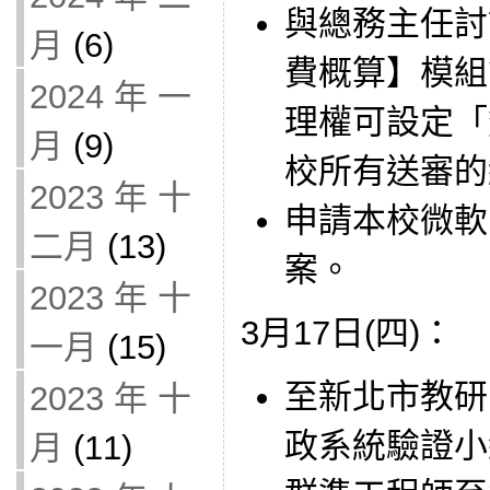
與總務主任討
月
(6)
費概算】模組
2024 年 一
理權可設定「
月
(9)
校所有送審的
2023 年 十
申請本校微軟 Of
二月
(13)
案。
2023 年 十
3月17日(四)：
一月
(15)
至新北市教研
2023 年 十
政系統驗證小
月
(11)