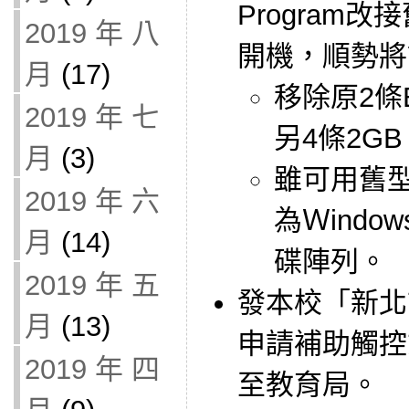
Program
2019 年 八
開機，順勢將
月
(17)
移除原2條E
2019 年 七
另4條2GB
月
(3)
雖可用舊
2019 年 六
為Ｗindo
月
(14)
碟陣列。
2019 年 五
發本校「新北
月
(13)
申請補助觸控
2019 年 四
至教育局。