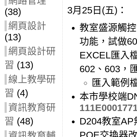
網路管理
3月25日(五)：
(38)
網頁設計
教室盛源觸控
(13)
功能，試做60
網頁設計研
EXCEL匯入
習
(13)
602、603
線上教學研
匯入範例
習
(4)
本市學校端D
資訊教育研
111E0001771
習
(48)
D204教室A
POE交換器
資訊教育輔