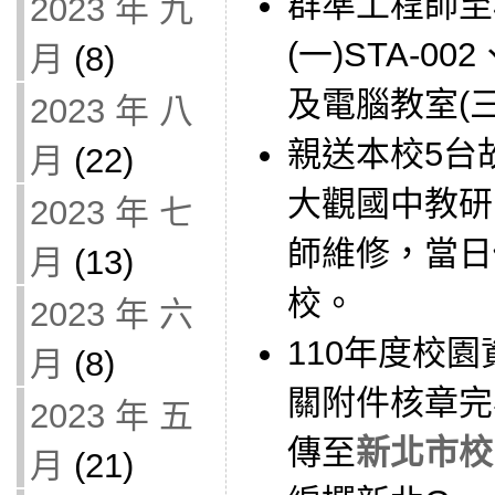
群準工程師至
2023 年 九
(一)STA-00
月
(8)
及電腦教室(三
2023 年 八
親送本校5台故障
月
(22)
大觀國中教研
2023 年 七
師維修，當日
月
(13)
校。
2023 年 六
110年度校
月
(8)
關附件核章完
2023 年 五
傳至
新北市校
月
(21)