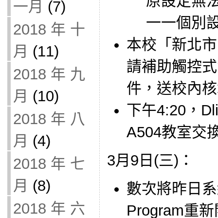
原設定無
一月
(7)
一一個別
2018 年 十
本校「新北市
月
(11)
請補助觸控式
2018 年 九
件，送校內核
月
(10)
下午4:20，D
2018 年 八
A504教室
月
(4)
3月9日(三)：
2018 年 七
月
(8)
數次將昨日系
2018 年 六
Program