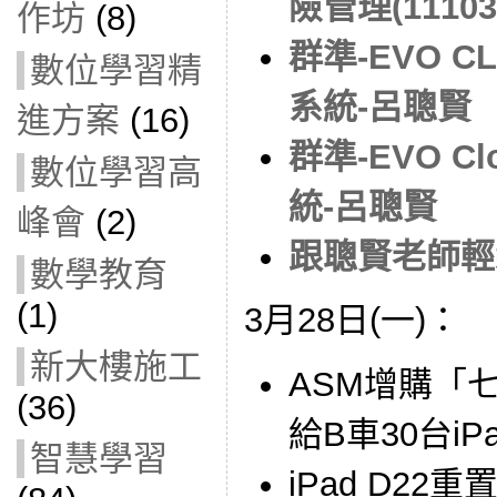
險管理(11103
作坊
(8)
群準-EVO C
數位學習精
系統-呂聰賢
進方案
(16)
群準-EVO C
數位學習高
統-呂聰賢
峰會
(2)
跟聰賢老師輕
數學教育
(1)
3月28日(一)：
新大樓施工
ASM增購「七
(36)
給B車30台iP
智慧學習
iPad D22