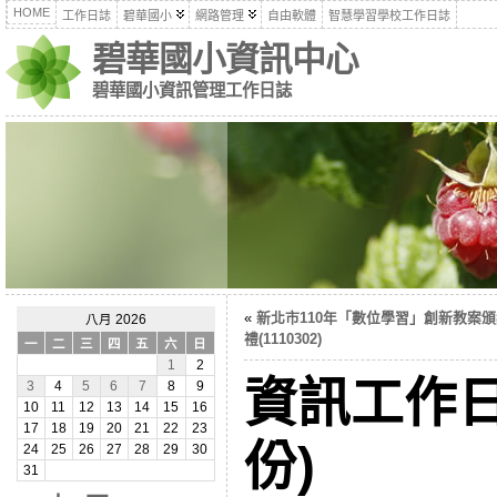
HOME
工作日誌
碧華國小
網路管理
自由軟體
智慧學習學校工作日誌
碧華國小資訊中心
碧華國小資訊管理工作日誌
«
新北市110年「數位學習」創新教案
八月 2026
禮(1110302)
一
二
三
四
五
六
日
1
2
資訊工作日
3
4
5
6
7
8
9
10
11
12
13
14
15
16
17
18
19
20
21
22
23
份)
24
25
26
27
28
29
30
31