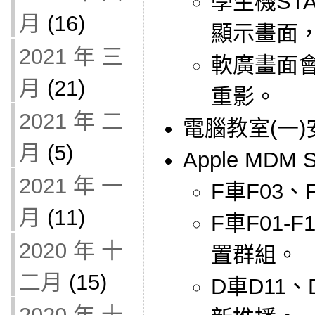
學生機STA
月
(16)
顯示畫面
2021 年 三
軟廣畫面
月
(21)
重影。
2021 年 二
電腦教室(一)
月
(5)
Apple MDM 
2021 年 一
F車F03、
月
(11)
F車F01
2020 年 十
置群組。
二月
(15)
D車D11、