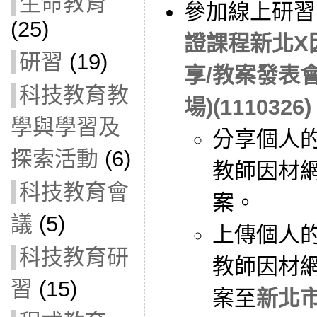
生命教育
參加線上研習
(25)
證課程新北X
研習
(19)
享/教案發表
科技教育教
場)(1110326)
學與學習及
分享個人
探索活動
(6)
教師因材
科技教育會
案。
議
(5)
上傳個人
科技教育研
教師因材
習
(15)
案至
新北