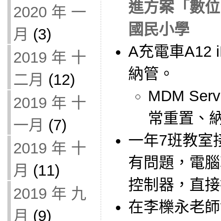
進方案「數位
2020 年 一
國民小學
月
(3)
A充電車A12
2019 年 十
納管。
二月
(12)
MDM Se
2019 年 十
常重置、
一月
(7)
一年7班教室
2019 年 十
有問題，電腦
月
(11)
控制器，直接
2019 年 九
在李櫟永老師
月
(9)