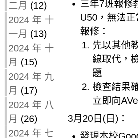
三年7班報修教
二月
(12)
U50，無法
2024 年 十
報修：
一月
(13)
先以其他教
2024 年 十
線取代，檢
月
(15)
題
2024 年 九
檢查結果確
月
(17)
立即向AV
2024 年 八
3月20日(日)：
月
(26)
2024 年 七
發現本校Goog