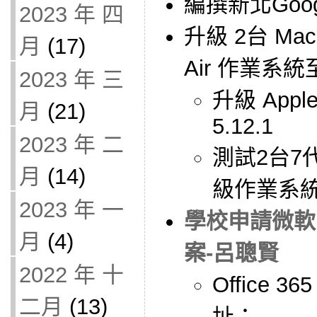
編撰新北Goo
2023 年 四
升級 2台 Mac
月
(17)
Air 作業系統至 
2023 年 三
升級 Appl
月
(21)
5.12.1
2023 年 二
測試2台7代
月
(14)
級作業系統至
2023 年 一
學校申請微軟 O
月
(4)
案-呂聰賢
2022 年 十
Office 
二月
(13)
址：