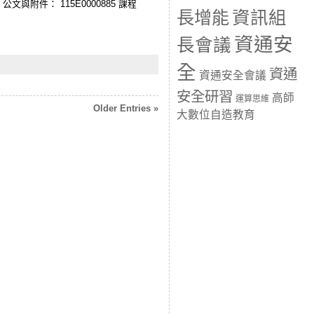
hare 公文與附件： 115E0000885 課程
長增能
資訊組
資通安
長會議
全
資通
資通安全會議
安全研習
高師
運算思維
Older Entries »
大數位自造教育