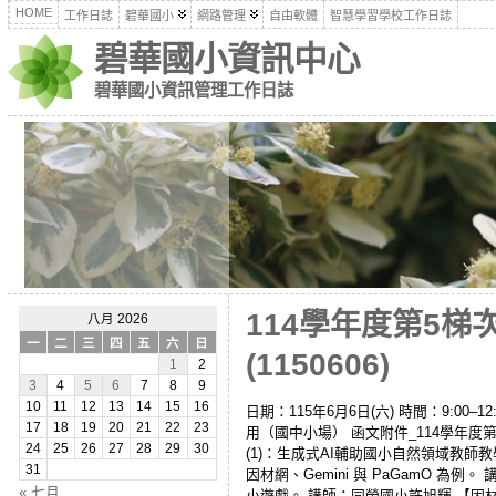
HOME
工作日誌
碧華國小
網路管理
自由軟體
智慧學習學校工作日誌
碧華國小資訊中心
碧華國小資訊管理工作日誌
114學年度第5梯
八月 2026
一
二
三
四
五
六
日
(1150606)
1
2
3
4
5
6
7
8
9
10
11
12
13
14
15
16
日期：115年6月6日(六) 時間：9:00
17
18
19
20
21
22
23
用（國中小場） 函文附件_114學年度第
24
25
26
27
28
29
30
(1)：生成式AI輔助國小自然領域教師教
31
因材網、Gemini 與 PaGamO 為
« 七月
小遊戲。 講師：同榮國小許旭輝 【因材網生