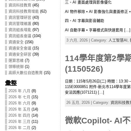
三、AI 畫面處理與影像優化
資訊科技教育
(45)
資訊科技教育增能
(62)
AI 物件移除 • AI 影像強化與畫面修正 
資訊管理研習
(43)
四、AI 字幕與影音輔助
資訊管理維護
(80)
資訊組長增能
(97)
AI 自動字幕 • 字幕樣式與快速套用 […]
資訊組長會議
(104)
3 六月, 2026 | Category:
人工智慧AI,
資通安全
(156)
資通安全會議
(15)
資通安全研習
(39)
114學年度第2
運算思維
(7)
(1150526)
領導統御
(1)
高師大數位自造教育
(15)
日期：115年5月26日(二) 時間：13:30 –
彙整
115E0000851 附件-新北市114
2026 年 八月
(8)
安法因應(1071211) […]
2026 年 七月
(15)
26 五月, 2026 | Category:
資訊科技教
2026 年 六月
(9)
2026 年 五月
(14)
2026 年 四月
(14)
微軟Copilot- A
2026 年 三月
(11)
2026 年 二月
(2)