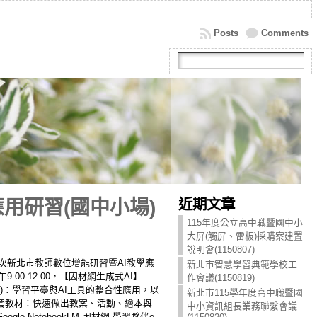
Posts
Comments
近期文章
用研習(國中小場)
115年度公立高中職暨國中小
大屏(觸屏、雷板)採購案建置
說明會(1150807)
度第5梯次新北市教師數位增能研習暨AI教學應
新北市智慧學習典範學校工
00-12:00，【因材網生成式AI】
作會議(1150819)
(2)：學習平臺與AI工具的整合性應用，以
新北市115學年度高中職暨國
鍵生成全套教材：快速做出教案、活動、繪本與
中小資訊組長業務聯繫會議
 NotebookLM 因材網-學習夥伴e