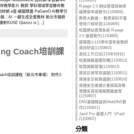
(1150820)
夥伴教學影片-教師 學科領域學習夥伴教
R-page 2.0 網站管理與無障
網 e度-繪圖精靈 PaGamO AI教學分
礙標章申請實作(1150806)
 簡報：AI 一鍵生成全套教材 新北市親師
教育大數據－ 教育資料平臺
SE Quizizz is […]
使用介紹研習(1150805)
校園網站管理系統 R-page
2.0 基礎實作(1150805)
碧華國小115學年度新進教師
資訊研習(1150803)
ng Coach培訓課
資訊工作日誌(115年8月份)
校園網路基礎架構(1150812)
智慧網路管理(1150812)
資安訪視常見議題(1150811)
ingCoach培訓課程（新北市專場） 附件2-
資通安全新興議題(1150810)
資通安全維護計畫撰寫與教
育體系資安通報應變處理
(1150807)
DNS基礎概論與WebDNS實
作(1150811)
Jamf Pro 基礎入門（iPad）
(1150807)
分類