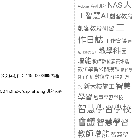
人
NAS
Adobe 系列課程
工智慧AI
創客教育
工
創客教育研習
作日誌
工作會議
廣
教學科技
達《游於智》
增能
教師數位素養增能
數位學習公開授課
數位學
are 公文與附件： 115E0000885 課程
數位學習精進方
習工作坊
智慧
新大樓施工
案
N0CB7hBha6x?usp=sharing 課程大綱
學習
智慧學習學校
智慧學習學校
會議
智慧學習
教師增能
智慧學