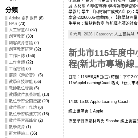
度 因材網-AI學習夥伴 學科領域學習
分類
學影片-學生 【因材網生成式AI】(2)：學
享會-20260606-碧華國小 【教學
Adobe 系列課程
(8)
生平台：積點趣教室 許旭輝老師的社會教學網站 G
NAS
(73)
人工智慧AI
(87)
6 六月, 2026 | Category:
人工智慧AI,
創客教育
(30)
創客教育會議
(2)
創客教育研習
(32)
新北市115年度中小
工作日誌
(156)
程(新北市專場)線上
工作會議
(22)
工程會議
(2)
廣達《游於智》
(5)
日期：115年6月5日(五) 時間：下午2:00-
教學科技增能
(56)
115AppleLearningCoach說明
教師數位增能
(5)
教師數位素養增能
(13)
數位學習公開授課
(20)
14:00-15:00 Apple Learning Coach
數位學習工作坊
(8)
線上說明會 1 Apple
數位學習精進方案
(16)
數位學習高峰會
(2)
專業學習專家林雋秀 Shosho 線上會議室
數學教育
(1)
新大樓施工
(36)