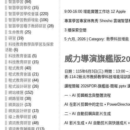
智慧學習
(84)
智慧學習學校
(15)
9:00-16:00 增能實體工作坊 12 Apple
智慧學習學校會議
(220)
智慧學習教師增能
(106)
專業學習專家林雋秀 Shosho 雲端智
智慧學習種子教師研習
(28)
3 樓探索空間
生命教育
(25)
研習
(19)
5 六月, 2026 | Category:
教學科技增能
科技教育教學與學習及探索
活動
(6)
科技教育會議
(5)
威力導演旗艦版2026
科技教育研習
(15)
程式教育
(40)
日期：115年6月3日(三) 時間：13:00 – 16:
程式教育會議
(21)
表-114-2新北市教師教學科技增能培訓課程 課程資
程式教育研習
(44)
課程簡報 2026PDR-旗艦版-簡報.pptx 課程素材 
程式設計研習
(26)
網站維運
(152)
一、AI 剪輯概念與整體流程
網路管理
(38)
AI 在影片剪輯中的定位 • PowerDirec
網頁設計
(13)
網頁設計研習
(13)
二、AI 自動剪輯與影片生成
線上教學研習
(4)
AI 影片生成 • AI 自動剪片與快速成片 
資訊教育研習
(48)
資訊教育輔導團
(113)