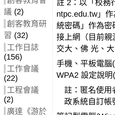
創客教育會
註 2：以「校
議
(2)
ntpc.edu.t
創客教育研
統密碼」作為密
習
(32)
接上網（目前親
工作日誌
交大、佛 光、
(156)
手機、平板電腦(An
工作會議
WPA2 設定說明(A
(22)
註：匿名使用
工程會議
(2)
政系統自訂帳號＠
廣達《游於