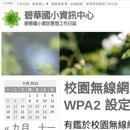
HOME
工作日誌
碧華國小
網路管理
自由軟體
智慧學習學校工作日誌
碧華國小資訊中心
碧華國小資訊管理工作日誌
校園無線網路
十月 2015
一
二
三
四
五
六
日
1
2
3
4
WPA2 設
5
6
7
8
9
10
11
12
13
14
15
16
17
18
19
20
21
22
23
24
25
26
27
28
29
30
31
有鑑於校園無線網路
« 九月
十一