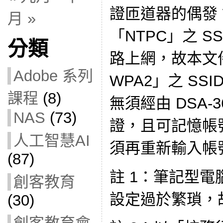
證匝道器的偶發
月 »
「NTPC」之 S
分類
路上網，故本文件
Adobe 系列
WPA2」之 SS
課程
(8)
無須經由 DSA-
NAS
(73)
證，且可記憶帳
人工智慧AI
須再重新輸入帳
(87)
註 1：筆記型電腦
創客教育
設定過於繁瑣，故
(30)