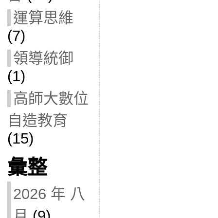
運算思維
(7)
領導統御
(1)
高師大數位
自造教育
(15)
彙整
2026 年 八
月
(9)