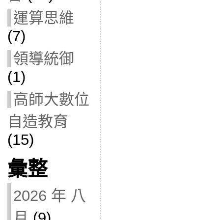
運算思維
(7)
領導統御
(1)
高師大數位
自造教育
(15)
彙整
2026 年 八
月
(9)