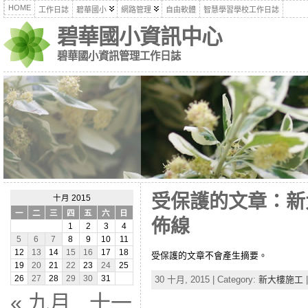
HOME
工作日誌
碧華國小
網路管理
自由軟體
智慧學習學校工作日誌
碧華國小資訊中心
碧華國小資訊管理工作日誌
受保護的文章：新
十月 2015
一
二
三
四
五
六
日
佈線
1
2
3
4
5
6
7
8
9
10
11
12
13
14
15
16
17
18
受保護的文章不會產生摘要。
19
20
21
22
23
24
25
30 十月, 2015 | Category:
新大樓施工
26
27
28
29
30
31
« 九月
十一