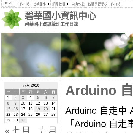
HOME
工作日誌
碧華國小
網路管理
自由軟體
智慧學習學校工作日誌
碧華國小資訊中心
碧華國小資訊管理工作日誌
Arduino
八月 2016
一
二
三
四
五
六
日
1
2
3
4
5
6
7
8
9
10
11
12
13
14
Arduino 自走車 
15
16
17
18
19
20
21
22
23
24
25
26
27
28
29
30
31
「Arduino 
« 七月
九月