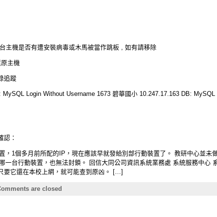
台主機是否有遭安裝病毒或木馬被當作跳板 , 如有請移除
還原主機
錄追蹤
MySQL Login Without Username 1673 碧華國小 10.247.17.163 DB: MySQL
確認：
入的行動裝置，1個多月前所配的IP，現在應該早就發給別部行動裝置了。 教研中心並
哪一台行動裝置，也無法封鎖。 回信大同公司資訊系統業務處 系統服務中心 
要它還在本校上網，就可能查到原凶。 […]
omments are closed