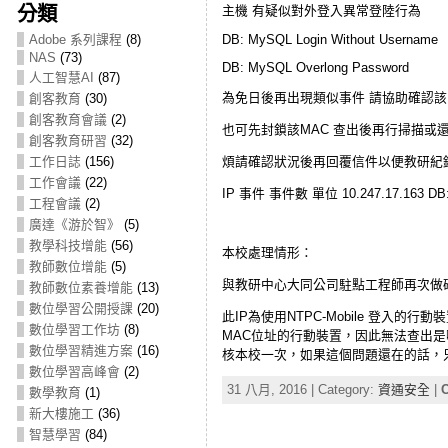
分類
主機 有疑似對外登入異常登陸行為
DB: MySQL Login Without Username
Adobe 系列課程
(8)
NAS
(73)
DB: MySQL Overlong Password
人工智慧AI
(87)
為免日後再出現類似事件 請協助確認該
創客教育
(30)
創客教育會議
(2)
也可先封鎖該MAC 查出後再行掃描或
創客教育研習
(32)
煩請確認狀況後再回覆信件以便教研紀
工作日誌
(156)
工作會議
(22)
IP 事件 事件數 單位 10.247.17.163 DB: 
工程會議
(2)
廣達《游於智》
(5)
教學科技增能
(56)
本校處理情形：
教師數位增能
(5)
與教研中心大同公司駐點工程師再次做
教師數位素養增能
(13)
數位學習公開授課
(20)
此IP為使用NTPC-Mobile 登
數位學習工作坊
(8)
MAC位址的行動裝置，因此無法查出是
數位學習精進方案
(16)
核本校一次，如果這個問題還在的話，只
數位學習高峰會
(2)
31 八月, 2016 | Category:
資通安全
|
C
數學教育
(1)
新大樓施工
(36)
智慧學習
(84)