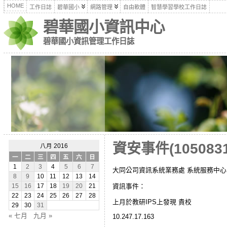
HOME
工作日誌
碧華國小
網路管理
自由軟體
智慧學習學校工作日誌
碧華國小資訊中心
碧華國小資訊管理工作日誌
資安事件(1050831
八月 2016
一
二
三
四
五
六
日
1
2
3
4
5
6
7
大同公司資訊系統業務處 系統服務中心
8
9
10
11
12
13
14
資訊事件：
15
16
17
18
19
20
21
22
23
24
25
26
27
28
上月於教研IPS上發現 貴校
29
30
31
« 七月
九月 »
10.247.17.163