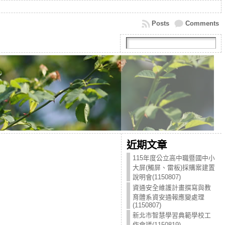
Posts
Comments
近期文章
115年度公立高中職暨國中小
大屏(觸屏、雷板)採購案建置
說明會(1150807)
資通安全維護計畫撰寫與教
育體系資安通報應變處理
(1150807)
新北市智慧學習典範學校工
作會議(1150819)