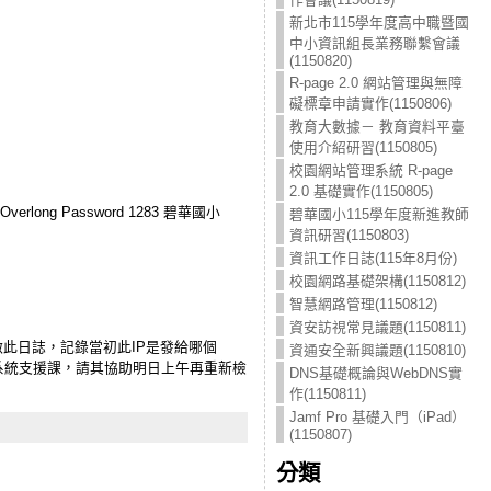
新北市115學年度高中職暨國
中小資訊組長業務聯繫會議
(1150820)
R-page 2.0 網站管理與無障
礙標章申請實作(1150806)
教育大數據－ 教育資料平臺
使用介紹研習(1150805)
校園網站管理系統 R-page
2.0 基礎實作(1150805)
 Overlong Password 1283 碧華國小
碧華國小115學年度新進教師
資訊研習(1150803)
資訊工作日誌(115年8月份)
校園網路基礎架構(1150812)
智慧網路管理(1150812)
資安訪視常見議題(1150811)
未做此日誌，記錄當初此IP是發給哪個
資通安全新興議題(1150810)
系統支援課，請其協助明日上午再重新檢
DNS基礎概論與WebDNS實
作(1150811)
Jamf Pro 基礎入門（iPad）
(1150807)
分類