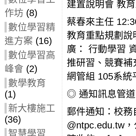
建置說明會 教
作坊
(8)
蔡春來主任 12:3
數位學習精
教育重點規劃說明
進方案
(16)
廣： 行動學習 
數位學習高
推研習、競賽補充
峰會
(2)
網管組 105系
數學教育
◎ 通知訊息管道
(1)
新大樓施工
郵件通知：校務
(36)
@ntpc.edu
智慧學習