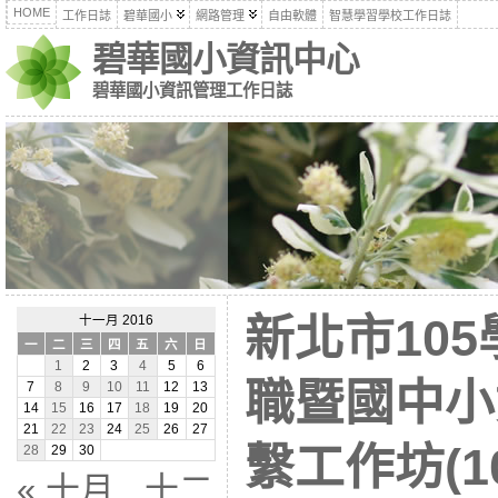
HOME
工作日誌
碧華國小
網路管理
自由軟體
智慧學習學校工作日誌
碧華國小資訊中心
碧華國小資訊管理工作日誌
新北市10
十一月 2016
一
二
三
四
五
六
日
1
2
3
4
5
6
職暨國中小
7
8
9
10
11
12
13
14
15
16
17
18
19
20
21
22
23
24
25
26
27
繫工作坊(10
28
29
30
« 十月
十二