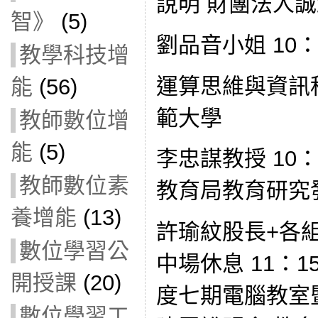
說明 財團法人
智》
(5)
劉品音小姐 10：0
教學科技增
運算思維與資訊
能
(56)
範大學
教師數位增
能
(5)
李忠謀教授 10：
教師數位素
教育局教育研究
養增能
(13)
許瑜紋股長+各組代
數位學習公
中場休息 11：15
開授課
(20)
度七期電腦教室
數位學習工