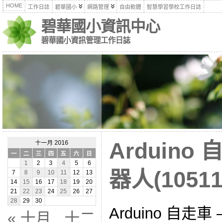
HOME
工作日誌
碧華國小
網路管理
自由軟體
智慧學習學校工作日誌
碧華國小資訊中心
碧華國小資訊管理工作日誌
Arduin
十一月 2016
一
二
三
四
五
六
日
1
2
3
4
5
6
器人(10511
7
8
9
10
11
12
13
14
15
16
17
18
19
20
21
22
23
24
25
26
27
28
29
30
Arduino 自走車
« 十月
十二