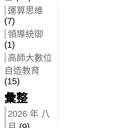
運算思維
(7)
領導統御
(1)
高師大數位
自造教育
(15)
彙整
2026 年 八
月
(9)