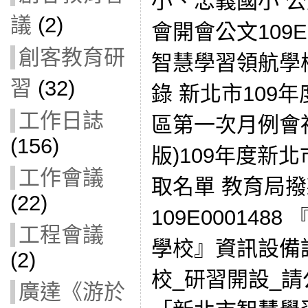
小、忠義國小 公
議
(2)
會開會公文109E0
創客教育研
智慧學習領航學
習
(32)
錄 新北市109
工作日誌
區第一次月例會視
(156)
版)109年度新
工作會議
取名單 教育局
(22)
109E00014
工程會議
學校』資訊設備調
(2)
校_研習開設_請
廣達《游於