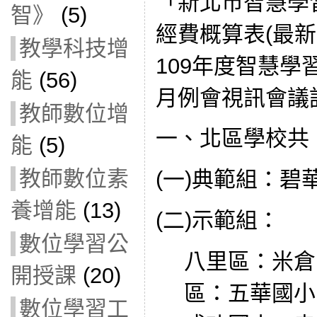
「新北市智慧學
智》
(5)
經費概算表(最新
教學科技增
109年度智慧學
能
(56)
月例會視訊會議
教師數位增
一、北區學校共 
能
(5)
教師數位素
(一)典範組：碧
養增能
(13)
(二)示範組：
數位學習公
八里區：米倉
開授課
(20)
區：五華國小
數位學習工