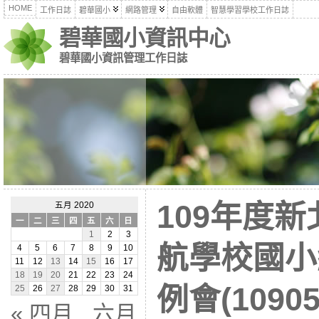
HOME
工作日誌
碧華國小
網路管理
自由軟體
智慧學習學校工作日誌
碧華國小資訊中心
碧華國小資訊管理工作日誌
109年度
五月 2020
一
二
三
四
五
六
日
1
2
3
航學校國小
4
5
6
7
8
9
10
11
12
13
14
15
16
17
18
19
20
21
22
23
24
例會(10905
25
26
27
28
29
30
31
« 四月
六月