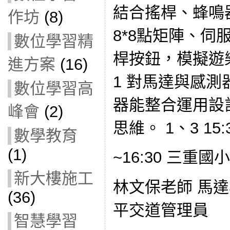
結合搖桿、蜂鳴器
作坊
(8)
8*8點矩陣、伺
數位學習精
桿按鈕，模擬遊
進方案
(16)
1 對馬達與感
數位學習高
器能整合運用設
峰會
(2)
思維。 1、3 15:
數學教育
(1)
~16:30 三重國小
新大樓施工
林文保老師 馬
(36)
平交道管理員
智慧學習