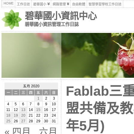
HOME
工作日誌
碧華國小
網路管理
自由軟體
智慧學習學校工作日誌
碧華國小資訊中心
碧華國小資訊管理工作日誌
Fablab
五月 2020
一
二
三
四
五
六
日
1
2
3
盟共備及教
4
5
6
7
8
9
10
11
12
13
14
15
16
17
18
19
20
21
22
23
24
年5月)
25
26
27
28
29
30
31
« 四月
六月