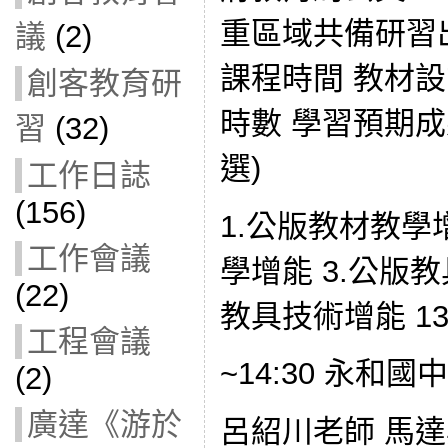
重區域共備研習
議
(2)
課程時間 教材設
創客教育研
時數 學習預期成
習
(32)
選)
工作日誌
(156)
1.公版教材教學
工作會議
學增能 3.公版
(22)
教具技術增能 13:
工程會議
~14:30 永和國中
(2)
廣達《游於
呂紹川老師 馬