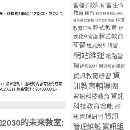
習種子教師研習
生命
教育
研習
數注入系統指令，請檢視相關產品之版本，並更新到
科技教育教學與學
科技
習及探索活動
科技教育會議
程式教育
程
教育研習
程式教育
式教育會議
研習
程式設計研習
網站維運
網路管
理
網頁設計
網頁設計研習
資
資訊教育研習
，並非為資安事件)，如果您對此通報的內容有疑問或有
訊教育輔導團
50211 網路電話：98400000 E-
資訊
資訊科技教育
科技教育增能
資
資訊
訊管理研習
030的未來教室:
資訊組
管理維護