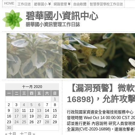
HOME
工作日誌
碧華國小
網路管理
自由軟體
智慧學習學校工作日誌
碧華國小資訊中心
碧華國小資訊管理工作日誌
【漏洞預警】微軟Win
十一月 2020
一
二
三
四
五
六
日
16898)，允
1
2
3
4
5
6
7
8
9
10
11
12
13
14
15
行政院國家資通安全會報技術服務中心 漏洞/資安訊
16
17
18
19
20
21
22
發現時間 Wed Oct 14 00:00:00 
23
24
25
26
27
28
29
認並進行更新 內容說明 研究人員發現微軟Wind
30
全漏洞(CVE-2020-16898)，遠
« 十月
十二月 »