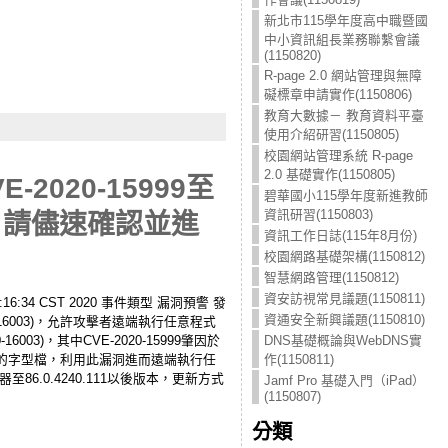
新北市115學年度高中職暨國
中小資訊組長業務聯繫會議
(1150820)
R-page 2.0 網站管理與無障
礙標章申請實作(1150806)
教育大數據－ 教育資料平臺
使用介紹研習(1150805)
校園網站管理系統 R-page
2.0 基礎實作(1150805)
2020-15999至
碧華國小115學年度新進教師
資訊研習(1150803)
碼，請儘速確認並進
資訊工作日誌(115年8月份)
校園網路基礎架構(1150812)
智慧網路管理(1150812)
資安訪視常見議題(1150811)
6:34 CST 2020 事件類型 漏洞預警 發
資通安全新興議題(1150810)
-2020-16003)，允許攻擊者遠端執行任意程式
003)，其中CVE-2020-15999肇因於
DNS基礎概論與WebDNS實
製的字型檔，利用此漏洞進而遠端執行任
作(1150811)
瀏覽器至86.0.4240.111以後版本，更新方式
Jamf Pro 基礎入門（iPad）
(1150807)
分類