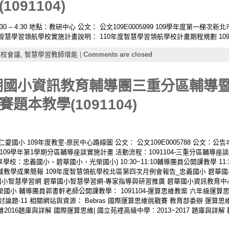
091104)
1:30 – 4:30 地點：教研中心 公文： 公文109E0005999 109學年度第一
年智慧學習領航學校實施計畫說明： 110年度智慧學習領航學校計畫期程規劃 10
校會議,
智慧學習教師增能
|
Comments are closed
學期國小資訊教育輔導團三重分區輔導
本教學(1091104)
區仁愛國小 109年度教室-原民中心路線圖 公文： 公文109E0005788 公文：
9學年第1學期分區輔導座談實施計畫 活動流程：1091104-三重分區輔導座談流程
分享學校：忠義國小、碧華國小、光榮國小) 10:30~11:10輔導團員公開課教學 11
域教學成果簡報 109年度智慧領航學校北區第四次月例會報告_忠義國小 碧華國小：
國小智慧學習網 碧華國小智慧學習網-專家指導與研習推廣 碧華國小資訊教育中
國小 輔導團員郭書軒老師公開課教學： 1091104-運算思維教案 六年級運算思
題-11 相關網站與資源： Bebras 國際運算思維挑戰賽 教育部委辦 運算思維推
s 國際運算思維2016題庫與詳解 國際運算思維| 國立苑裡高級中學：2013~2017 題