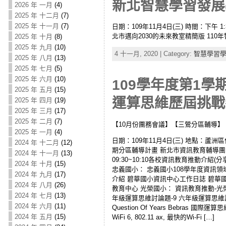
新北智慧學習發展(1
2026 年 一月
(4)
2025 年 十二月
(7)
2025 年 十一月
(7)
日期：109年11月4日(三) 時間：下午 
北市邁向2030的未來教室精簡版 110
2025 年 十月
(8)
2025 年 九月
(10)
4 十一月, 2020 | Category:
智慧學習學
2025 年 八月
(13)
2025 年 七月
(5)
2025 年 六月
(10)
109學年度第1
2025 年 五月
(15)
運算思維歷屆挑戰賽題
2025 年 四月
(19)
2025 年 三月
(17)
2025 年 二月
(7)
【10月份團務會議】【三鶯分區輔導】
2025 年 一月
(4)
日期：109年11月4日(三) 地點：蘆洲
2024 年 十二月
(12)
期分區輔導計畫 新北市資訊教育輔導團10
2024 年 十一月
(13)
09:30~10:10各校資訊教育推動介紹(
2024 年 十月
(15)
忠義國小： 忠義國小108學年度資訊領
2024 年 九月
(17)
介紹 碧華國小資訊中心工作日誌 碧華
2024 年 八月
(26)
教育中心 光榮國小： 資訊教育推動-光榮
2024 年 七月
(13)
年級運算思維討論題-9 六年級運算思維討論
2024 年 六月
(11)
Question Of Years Bebra
2024 年 五月
(15)
WiFi 6, 802.11 ax, 最快的Wi-Fi […]