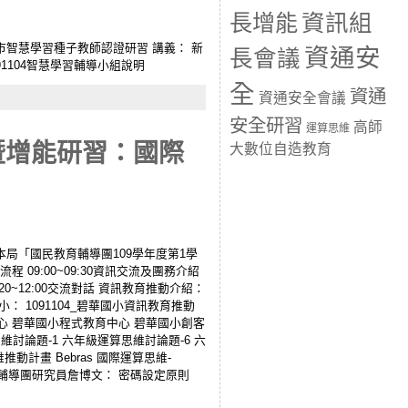
長增能
資訊組
梯次新北市智慧學習種子教師認證研習 講義： 新
資通安
長會議
91104智慧學習輔導小組說明
全
資通
資通安全會議
安全研習
高師
運算思維
暨增能研習：國際
大數位自造教育
公告本局「國民教育輔導團109學年度第1學
 09:00~09:30資訊交流及團務介紹
:20~12:00交流對話 資訊教育推動介紹：
 1091104_碧華國小資訊教育推動
心 碧華國小程式教育中心 碧華國小創客
維討論題-1 六年級運算思維討論題-6 六
動計畫 Bebras 國際運算思維-
庫與詳解 輔導團研究員詹博文： 密碼設定原則