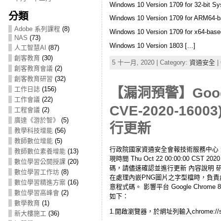
Windows 10 Version 1709 for 32-bit S
分類
Windows 10 Version 1709 for ARM64-
Adobe 系列課程
(8)
Windows 10 Version 1709 for x64-bas
NAS
(73)
Windows 10 Version 1803 […]
人工智慧AI
(87)
創客教育
(30)
5 十一月, 2020 | Category:
資通安全
|
創客教育會議
(2)
創客教育研習
(32)
【漏洞預警】Googl
工作日誌
(156)
工作會議
(22)
CVE-2020-
工程會議
(2)
廣達《游於智》
(5)
行更新
教學科技增能
(56)
教師數位增能
(5)
行政院國家資通安全會報技術服務中心 漏洞/資安訊
教師數位素養增能
(13)
現時間 Thu Oct 22 00:00:00 CS
數位學習公開授課
(20)
碼，請儘速確認並進行更新 內容說明 研究人員發現
數位學習工作坊
(8)
在處理內嵌PNG圖片之字型檔時，負責
數位學習精進方案
(16)
意程式碼。 影響平台 Google Chrome 
數位學習高峰會
(2)
如下：
數學教育
(1)
1.開啟瀏覽器，於網址列輸入chrome://
新大樓施工
(36)