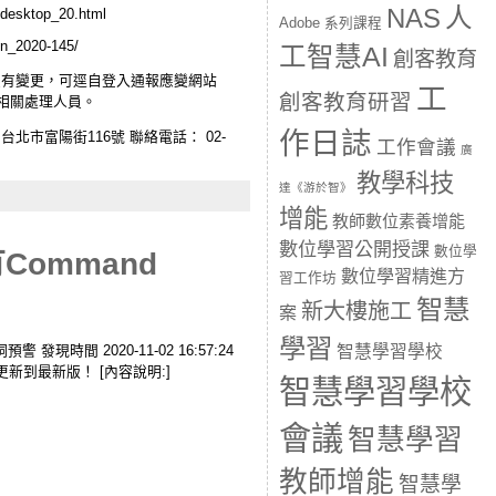
人
NAS
esktop_20.html
Adobe 系列課程
ion_2020-145/
工智慧AI
創客教育
位之資安人員有變更，可逕自登入通報應變網站
工
創客教育研習
告知相關處理人員。
作日誌
市富陽街116號 聯絡電話： 02-
工作會議
廣
教學科技
達《游於智》
增能
教師數位素養增能
數位學習公開授課
數位學
有Command
數位學習精進方
習工作坊
智慧
新大樓施工
案
學習
智慧學習學校
警 發現時間 2020-11-02 16:57:24
確認並更新到最新版！ [內容說明:]
智慧學習學校
會議
智慧學習
教師增能
智慧學