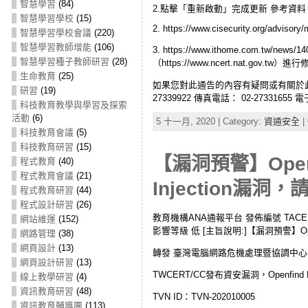
智慧學習
(84)
2.點擊「重新啟動」完成更新 參考資料 1. https://c
智慧學習學校
(15)
2. https://www.cisecurity.org/advisory/
智慧學習學校會議
(220)
智慧學習教師增能
(106)
3. https://www.ithome.c
智慧學習種子教師研習
(28)
（https://www.ncert.nat
生命教育
(25)
如果您對此通告的內容有疑問或有關於此事
研習
(19)
27339922 傳真電話： 02-27331655
科技教育教學與學習及探索
活動
(6)
5 十一月, 2020 | Category:
資通安全
|
科技教育會議
(5)
科技教育研習
(15)
【漏洞預警】Openfi
程式教育
(40)
程式教育會議
(21)
Injection漏
程式教育研習
(44)
程式設計研習
(26)
教育機構ANA通報平台 發佈編號 TACERT-ANA
網站維運
(152)
影響等級 低 [主旨說明:]【漏洞預警】Openf
網路管理
(38)
網頁設計
(13)
轉發 臺灣電腦網路危機處理暨協調中心 資安訊
網頁設計研習
(13)
TWCERT/CC發布資安漏洞，Openfind M
線上教學研習
(4)
資訊教育研習
(48)
TVN ID：TVN-202010005
資訊教育輔導團
(113)