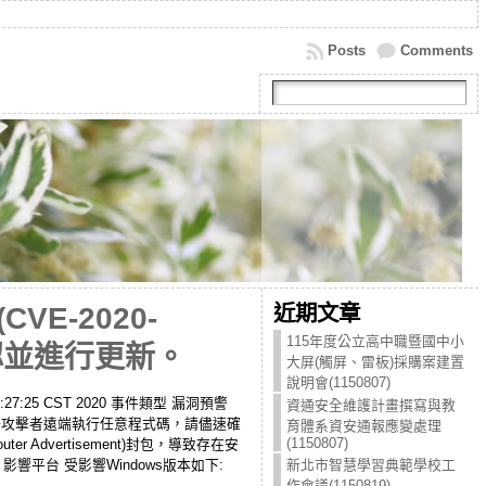
Posts
Comments
近期文章
VE-2020-
115年度公立高中職暨國中小
認並進行更新。
大屏(觸屏、雷板)採購案建置
說明會(1150807)
7:25 CST 2020 事件類型 漏洞預警
資通安全維護計畫撰寫與教
6898)，允許攻擊者遠端執行任意程式碼，請儘速確
育體系資安通報應變處理
(1150807)
er Advertisement)封包，導致存在安
影響平台 受影響Windows版本如下:
新北市智慧學習典範學校工
作會議(1150819)