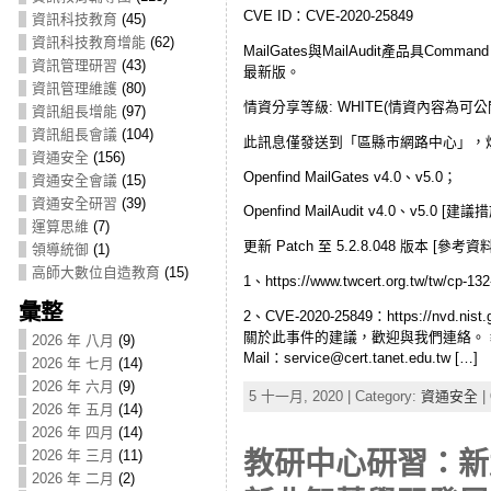
CVE ID：CVE-2020-25849
資訊科技教育
(45)
資訊科技教育增能
(62)
MailGates與MailAudit產品具
資訊管理研習
(43)
最新版。
資訊管理維護
(80)
情資分享等級: WHITE(情資內容為可
資訊組長增能
(97)
資訊組長會議
(104)
此訊息僅發送到「區縣市網路中心」，煩
資通安全
(156)
Openfind MailGates v4.0、v5.0；
資通安全會議
(15)
資通安全研習
(39)
Openfind MailAudit v4.0、v5.0 [建議措
運算思維
(7)
更新 Patch 至 5.2.8.048 版本 [參考資料
領導統御
(1)
高師大數位自造教育
(15)
1、https://www.twcert.org.tw/tw/cp-132
彙整
2、CVE-2020-25849：https://n
關於此事件的建議，歡迎與我們連絡。 教育機構資安通
2026 年 八月
(9)
Mail：service@cert.tanet.edu.tw […]
2026 年 七月
(14)
2026 年 六月
(9)
5 十一月, 2020 | Category:
資通安全
|
2026 年 五月
(14)
2026 年 四月
(14)
教研中心研習：新
2026 年 三月
(11)
2026 年 二月
(2)