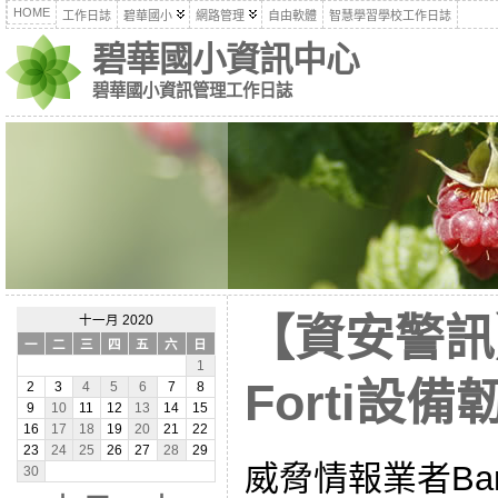
HOME
工作日誌
碧華國小
網路管理
自由軟體
智慧學習學校工作日誌
碧華國小資訊中心
碧華國小資訊管理工作日誌
【資安警訊
十一月 2020
一
二
三
四
五
六
日
1
Forti設
2
3
4
5
6
7
8
9
10
11
12
13
14
15
16
17
18
19
20
21
22
23
24
25
26
27
28
29
威脅情報業者Bank
30