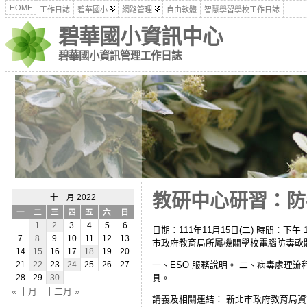
HOME
工作日誌
碧華國小
網路管理
自由軟體
智慧學習學校工作日誌
碧華國小資訊中心
碧華國小資訊管理工作日誌
教研中心研習：防毒
十一月 2022
一
二
三
四
五
六
日
1
2
3
4
5
6
日期：111年11月15日(二) 時間：下午 1:30
7
8
9
10
11
12
13
市政府教育局所屬機關學校電腦防毒軟
14
15
16
17
18
19
20
一、ESO 服務說明。 二、病毒處理
21
22
23
24
25
26
27
具。
28
29
30
« 十月
十二月 »
講義及相關連結： 新北市政府教育局資