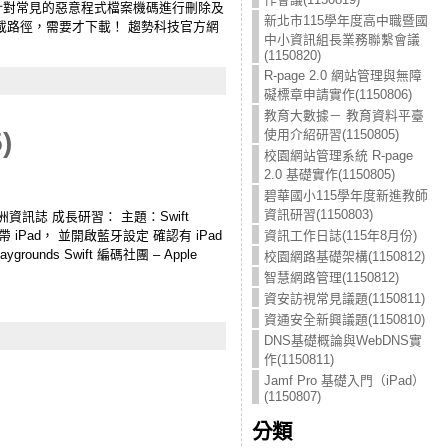
碼，而是針對常見的惡意程式檔案機碼進行刪除及
新北市115學年度高中職暨國
下載路徑，需要才下載！ 趨勢科技官方網
中小資訊組長業務聯繫會議
(1150820)
R-page 2.0 網站管理與無障
礙標章申請實作(1150806)
教育大數據－ 教育資料平臺
使用介紹研習(1150805)
)
校園網站管理系統 R-page
2.0 基礎實作(1150805)
碧華國小115學年度新進教師
資訊研習(1150803)
溪洲資訊誌 成長研習： 主題：Swift
帶 iPad， 並開啟藍牙設定 確認有 iPad
資訊工作日誌(115年8月份)
rounds Swift 編碼社團 – Apple
校園網路基礎架構(1150812)
智慧網路管理(1150812)
資安訪視常見議題(1150811)
資通安全新興議題(1150810)
DNS基礎概論與WebDNS實
作(1150811)
Jamf Pro 基礎入門（iPad）
(1150807)
分類