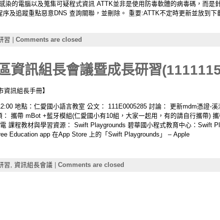
t (ATTK) 清除受感染的電腦以及蒐集可疑程式資訊 ATTK並非是使用防毒軟體的病毒
序及追蹤重點惡意DNS 查詢關聯，並刪除。 重要:ATTK不定時更新並放到
研習
|
Comments are closed
區資訊組長會議暨成長研習(1111115
市資訊組長手冊】
0-12:00 地點：仁愛國小語言教室 公文： 111E0005285 討論： 更新mdm憑證-
 配合事項： 攜帶 mBot +藍牙模組(仁愛國小有10組，大家一起用，有的請自行攜帶) 攜
t 需充電 課程教材與學習資源： Swift Playgrounds 碧華國小程式教育中心：Swift Playg
 free Education app 在App Store 上的「Swift Playgrounds」 – Apple
研習,
資訊組長會議
|
Comments are closed