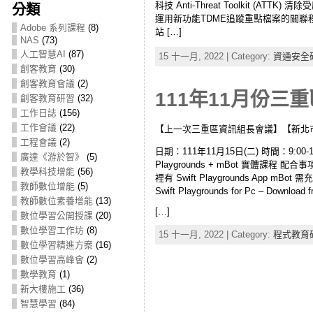
科技 Anti-Threat Toolki
分類
運用新功能TDME追蹤重點檔案的關聯程
Adobe 系列課程
(8)
站 […]
NAS
(73)
人工智慧AI
(87)
15 十一月, 2022 | Category:
資通安全
創客教育
(30)
創客教育會議
(2)
111年11月份三重
創客教育研習
(32)
工作日誌
(156)
工作會議
(22)
【上一次三重區資訊組長會議】【新北
工程會議
(2)
日期：111年11月15日(二) 時間：9:0
廣達《游於智》
(5)
Playgrounds + mBot 實體課程
教學科技增能
(56)
裡有 Swift Playgrounds App mBo
教師數位增能
(5)
Swift Playgrounds for Pc – Download
教師數位素養增能
(13)
[…]
數位學習公開授課
(20)
數位學習工作坊
(8)
15 十一月, 2022 | Category:
程式教育
數位學習精進方案
(16)
數位學習高峰會
(2)
數學教育
(1)
新大樓施工
(36)
智慧學習
(84)