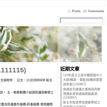
Posts
Comments
近期文章
1115)
115年度公立高中職暨國中小
大屏(觸屏、雷板)採購案建置
ru 公文與附件： 公文：111E0005938 新北
說明會(1150807)
資通安全維護計畫撰寫與教
資訊。 五、勒索軟體介紹與防護與解密工
育體系資安通報應變處理
(1150807)
新北市智慧學習典範學校工
全整合防護委外服務-防毒服務 使用趨勢
作會議(1150819)