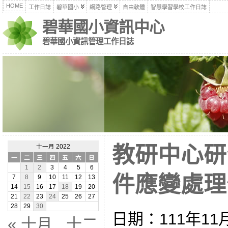
HOME
工作日誌
碧華國小
網路管理
自由軟體
智慧學習學校工作日誌
碧華國小資訊中心
碧華國小資訊管理工作日誌
教研中心研
十一月 2022
一
二
三
四
五
六
日
1
2
3
4
5
6
件應變處理作為
7
8
9
10
11
12
13
14
15
16
17
18
19
20
21
22
23
24
25
26
27
28
29
30
日期：111年11
« 十月
十二