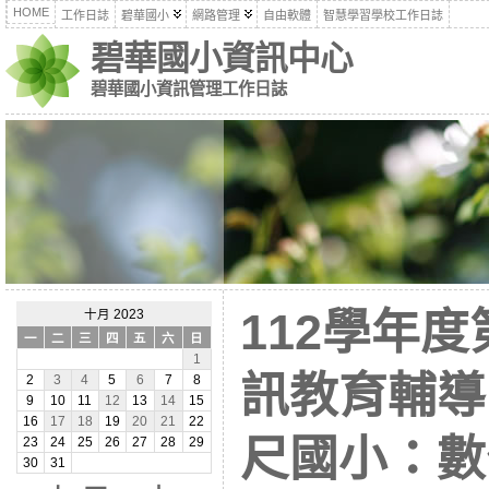
HOME
工作日誌
碧華國小
網路管理
自由軟體
智慧學習學校工作日誌
碧華國小資訊中心
碧華國小資訊管理工作日誌
112學年
十月 2023
一
二
三
四
五
六
日
1
訊教育輔導
2
3
4
5
6
7
8
9
10
11
12
13
14
15
16
17
18
19
20
21
22
尺國小：數
23
24
25
26
27
28
29
30
31