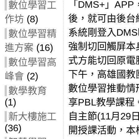
「DMS+」AP
數位學習工
後，就可由後台
作坊
(8)
系統剛登入DM
數位學習精
強制切回觸屏本
進方案
(16)
式方能切回原電腦
數位學習高
下午，高雄國教
峰會
(2)
數位學習推動情
數學教育
享PBL教學課程
(1)
自主節(11月29
新大樓施工
(36)
開授課活動，本