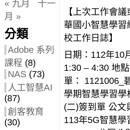
« 九月
十一
【上次工作會議
月 »
華國小智慧學習
分類
校工作日誌】
Adobe 系列
日期：112年10
課程
(8)
1:30 – 4:30
NAS
(73)
單： 1121006
人工智慧AI
學期智慧學習學
(87)
(二)簽到單 公文
創客教育
113年5G智慧
(30)