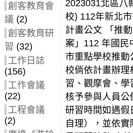
2023031北區八
創客教育會
校) 112年新
議
(2)
計畫公文 「推
創客教育研
案」112 年國
習
(32)
市重點學校推動
工作日誌
校倘依計畫辦理
(156)
習、觀摩會、學
工作會議
(22)
核予參與人員公
工程會議
研習時間如遇假
(2)
自理），並依實