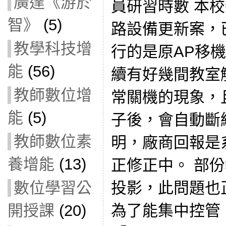
廣達《游於
員研習時數 本校
智》
(5)
路設備更新案，
教學科技增
行的是原AP移
能
(56)
續有好幾間教室
教師數位增
常關機的現象，
能
(5)
子後，會自動斷
教師數位素
明，廠商回報是
養增能
(13)
正修正中。 部
投影，此問題也
數位學習公
為了能集中控管
開授課
(20)