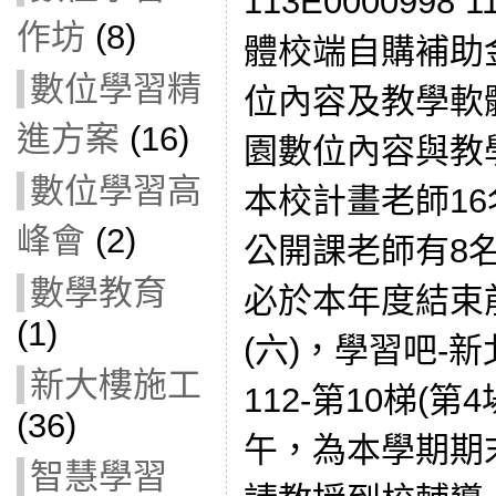
113E000099
作坊
(8)
體校端自購補助
數位學習精
位內容及教學軟
進方案
(16)
園數位內容與教
數位學習高
本校計畫老師1
峰會
(2)
公開課老師有8
數學教育
必於本年度結束前
(1)
(六)，學習吧-
新大樓施工
112-第10梯(第4
(36)
午，為本學期期
智慧學習