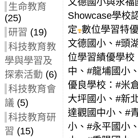
文德國小與永福
生命教育
Showcase
(25)
定
數位學習特優
研習
(19)
文德國小、#頭
科技教育教
位學習績優學校
學與學習及
中、#龍埔國小
探索活動
(6)
優良學校：#米
科技教育會
大坪國小、#新
議
(5)
達觀國中小、#
科技教育研
小、#永平國小
習
(15)