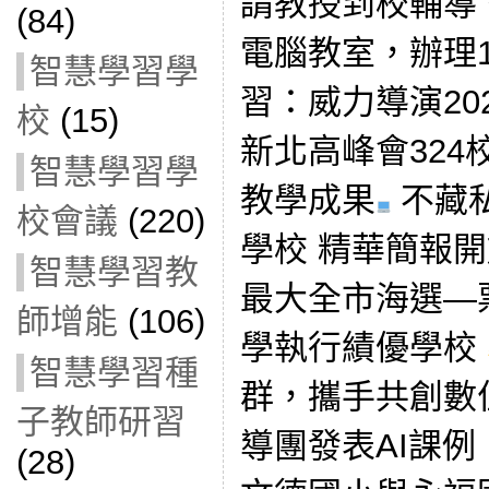
請教授到校輔導。
(84)
電腦教室，辦理
智慧學習學
習：威力導演20
校
(15)
新北高峰會324
智慧學習學
教學成果
不藏私
校會議
(220)
學校 精華簡報
智慧學習教
最大全市海選—
師增能
(106)
學執行績優學校
智慧學習種
群，攜手共創數
子教師研習
導團發表AI課例
(28)