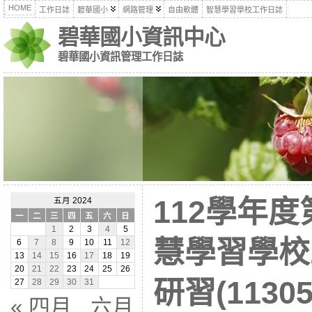
HOME
工作日誌
碧華國小
網路管理
自由軟體
智慧學習學校工作日誌
碧華國小資訊中心
碧華國小資訊管理工作日誌
112學年度
五月 2024
一
二
三
四
五
六
日
1
2
3
4
5
慧學習學校
6
7
8
9
10
11
12
13
14
15
16
17
18
19
20
21
22
23
24
25
26
研習(11305
27
28
29
30
31
« 四月
六月