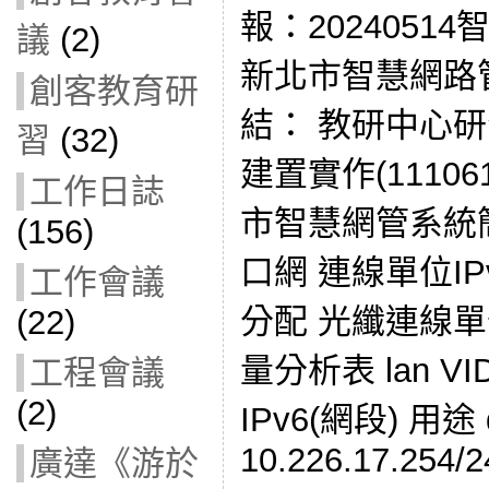
報：202405
議
(2)
新北市智慧網路管理
創客教育研
結： 教研中心
習
(32)
建置實作(111061
工作日誌
市智慧網管系統
(156)
口網 連線單位IP
工作會議
分配 光纖連線
(22)
量分析表 lan V
工程會議
(2)
IPv6(網段) 用途 d
10.226.17.254/2
廣達《游於