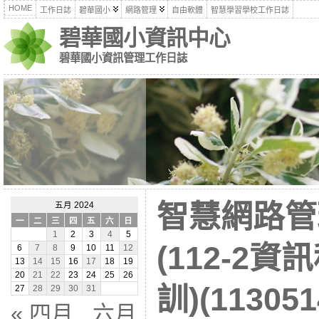
HOME
工作日誌
碧華國小
網路管理
自由軟體
智慧學習學校工作日誌
碧華國小資訊中心
碧華國小資訊管理工作日誌
智慧網路管
五月 2024
一
二
三
四
五
六
日
1
2
3
4
5
(112-2
6
7
8
9
10
11
12
13
14
15
16
17
18
19
20
21
22
23
24
25
26
訓)(113051
27
28
29
30
31
« 四月
六月