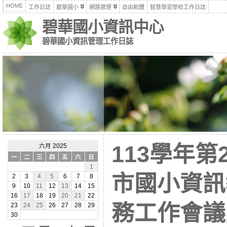
HOME
工作日誌
碧華國小
網路管理
自由軟體
智慧學習學校工作日誌
碧華國小資訊中心
碧華國小資訊管理工作日誌
113學年第
六月 2025
一
二
三
四
五
六
日
1
市國小資訊
2
3
4
5
6
7
8
9
10
11
12
13
14
15
16
17
18
19
20
21
22
務工作會議
23
24
25
26
27
28
29
30