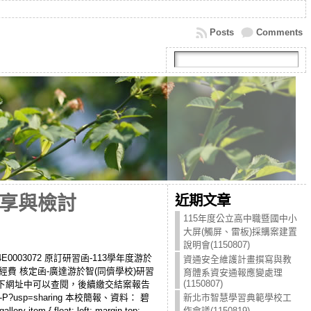
Posts
Comments
近期文章
享與檢討
115年度公立高中職暨國中小
大屏(觸屏、雷板)採購案建置
說明會(1150807)
 114E0003072 原訂研習函-113學年度游於
資通安全維護計畫撰寫與教
經費 核定函-廣達游於智(同儕學校)研習
育體系資安通報應變處理
(1150807)
以下網址中可以查閱，後續繳交結案報告
tzP9-P?usp=sharing 本校簡報、資料： 碧
新北市智慧學習典範學校工
m { float: left; margin-top:
作會議(1150819)