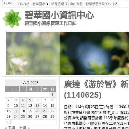
HOME
工作日誌
碧華國小
網路管理
自由軟體
智慧學習學校工作日誌
碧華國小資訊中心
碧華國小資訊管理工作日誌
廣達《游於智》新
六月 2025
一
二
三
四
五
六
日
(1140625)
1
2
3
4
5
6
7
8
9
10
11
12
13
14
15
日期：114年6月25日(三) 時間：13:00-16
16
17
18
19
20
21
22
智社群共備計畫 核定函附件_新北市11
23
24
25
26
27
28
29
公假排代 調整研習計畫-113學年度
30
也需由此繳交，繳交期限在114/7/31日 https:/
« 五月
七月 »
華國小「游於智」期末成果分享 QUNO課程教學心得 本校課程