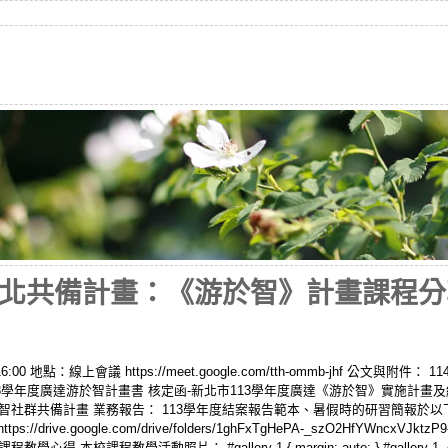
北共備計畫：《游於智》計畫課程分
:00 地點：線上會議 https://meet.google.com/tth-ommb-jhf 公文與附件：
3學年度廣達游於智計畫書 核定函-新北市113學年度廣達《游於智》實施計畫及
游於智社群共備計畫 業務報告： 113學年度結案報告範本、暑假時的研習簡報於
/drive.google.com/drive/folders/1ghFxTgHePA-_szO2HfYWncxVJk
教學活動照片： #gallery-1 { margin: auto; } #gallery-1 .gallery-ite