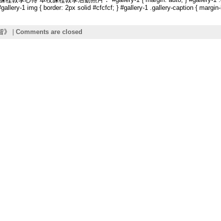
gallery-1 img { border: 2px solid #cfcfcf; } #gallery-1 .gallery-caption { margin-l
智》
|
Comments are closed