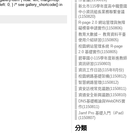
eft: 0; } /* see gallery_shortcode() in
新北市115學年度高中職暨國
中小資訊組長業務聯繫會議
(1150820)
R-page 2.0 網站管理與無障
礙標章申請實作(1150806)
教育大數據－ 教育資料平臺
使用介紹研習(1150805)
校園網站管理系統 R-page
2.0 基礎實作(1150805)
碧華國小115學年度新進教師
資訊研習(1150803)
資訊工作日誌(115年8月份)
校園網路基礎架構(1150812)
智慧網路管理(1150812)
資安訪視常見議題(1150811)
資通安全新興議題(1150810)
DNS基礎概論與WebDNS實
作(1150811)
Jamf Pro 基礎入門（iPad）
(1150807)
分類