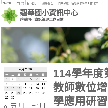
HOME
工作日誌
碧華國小
網路管理
自由軟體
智慧學習學校工作日誌
碧華國小資訊中心
碧華國小資訊管理工作日誌
114學年
六月 2026
一
二
三
四
五
六
日
1
2
3
4
5
6
7
教師數位增
8
9
10
11
12
13
14
15
16
17
18
19
20
21
22
23
24
25
26
27
28
學應用研習
29
30
« 五月
七月