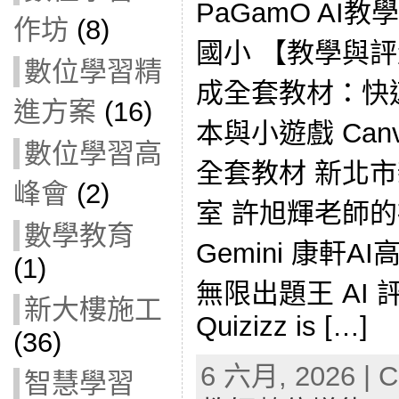
PaGamO AI教學
作坊
(8)
國小 【教學與評
數位學習精
成全套教材：快
進方案
(16)
本與小遊戲 Can
數位學習高
全套教材 新北
峰會
(2)
室 許旭輝老師的社
數學教育
Gemini 康軒AI
(1)
無限出題王 AI 
新大樓施工
Quizizz is […]
(36)
6 六月, 2026 | C
智慧學習