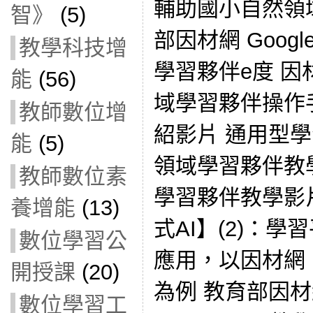
輔助國小自然領
智》
(5)
部因材網 Google
教學科技增
學習夥伴e度 因
能
(56)
域學習夥伴操作
教師數位增
紹影片 通用型
能
(5)
領域學習夥伴教
教師數位素
學習夥伴教學影
養增能
(13)
式AI】(2)：學
數位學習公
應用，以因材網、Ge
開授課
(20)
為例 教育部因材
數位學習工