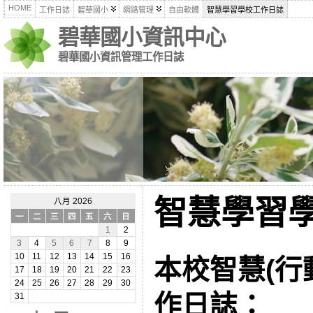
HOME
工作日誌
碧華國小
網路管理
自由軟體
智慧學習學校工作日誌
碧華國小資訊中心
碧華國小資訊管理工作日誌
智慧學習
八月 2026
一
二
三
四
五
六
日
1
2
3
4
5
6
7
8
9
10
11
12
13
14
15
16
本校智慧(行
17
18
19
20
21
22
23
24
25
26
27
28
29
30
作日誌：
31