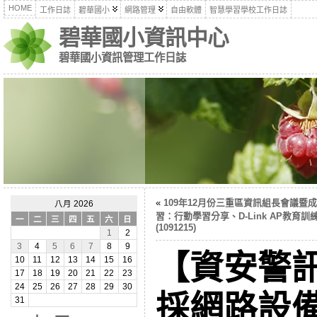
HOME
工作日誌
碧華國小
網路管理
自由軟體
智慧學習學校工作日誌
碧華國小資訊中心
碧華國小資訊管理工作日誌
«
109年12月份三重區資訊組長會議暨
八月 2026
習：行動學習分享、D-Link AP教育訓
一
二
三
四
五
六
日
(1091215)
1
2
3
4
5
6
7
8
9
【資安警
10
11
12
13
14
15
16
17
18
19
20
21
22
23
24
25
26
27
28
29
30
採網路設
31