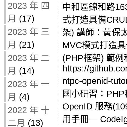
2023 年 四
中和區錦和路16
月
(17)
式打造具備CRU
2023 年 三
架) 講師：黃保
月
(21)
MVC模式打造具
(PHP框架) 範
2023 年 二
https://github.c
月
(14)
ntpc-openid-
2023 年 一
國小研習：PH
月
(4)
OpenID 服務(109
2022 年 十
用手冊— CodeIgni
二月
(13)