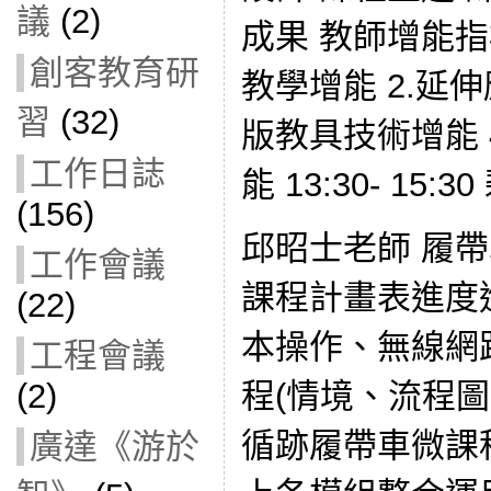
議
(2)
成果 教師增能指標
創客教育研
教學增能 2.延
習
(32)
版教具技術增能 
工作日誌
能 13:30- 15:
(156)
邱昭士老師 履
工作會議
課程計畫表進度
(22)
本操作、無線網
工程會議
程(情境、流程
(2)
循跡履帶車微課程(N
廣達《游於