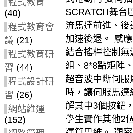
程式教育
SCRATCH舞
(40)
流馬達前進、後
程式教育會
加速後退。 感應式
議
(21)
結合搖桿控制無源
程式教育研
組、8*8點矩陣
習
(44)
超音波中斷伺服
程式設計研
時，讓伺服馬達繼
習
(26)
解其中3個按鈕
網站維運
學生實作其他2
(152)
運算思維。 觀