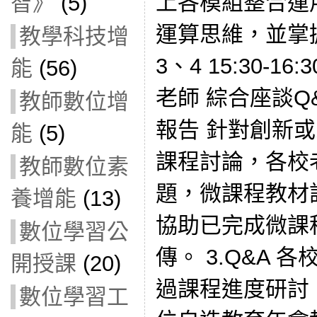
上各模組整合運
智》
(5)
運算思維，並掌
教學科技增
3、4 15:30-
能
(56)
老師 綜合座談Q
教師數位增
報告 針對創新
能
(5)
課程討論，各校
教師數位素
題，微課程教材討
養增能
(13)
協助已完成微課
數位學習公
傳。 3.Q&A 
開授課
(20)
過課程進度研討，為
數位學習工