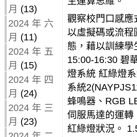
生運算思維。
月
(13)
觀察校門口感應
2024 年 六
以虛擬碼或流程
月
(11)
態，藉以訓練學生
2024 年 五
15:00-16:3
月
(15)
燈系統 紅綠燈系統
2024 年 四
系統2(NAYPJS
月
(24)
蜂鳴器、RGB L
2024 年 三
伺服馬達的運轉
月
(23)
紅綠燈狀況。 1
2024 年 二