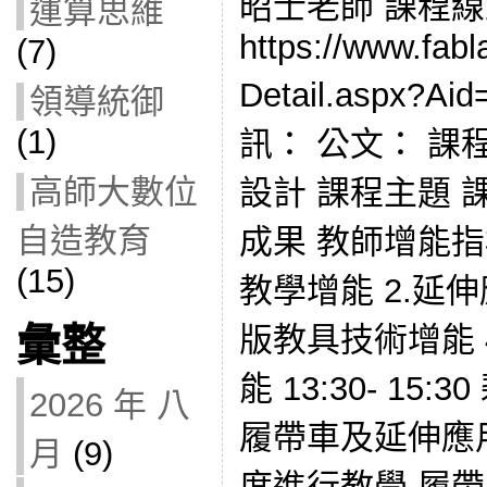
昭士老師 課程
運算思維
https://www.fabl
(7)
Detail.aspx?
領導統御
(1)
訊： 公文： 課
高師大數位
設計 課程主題 
自造教育
成果 教師增能指標
(15)
教學增能 2.延
版教具技術增能 
彙整
能 13:30- 15
2026 年 八
履帶車及延伸應
月
(9)
度進行教學 履