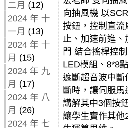
宏老師 雙向抽
二月
(12)
向抽風機 以SC
2024 年 十
按鈕，控制直流
一月
(13)
止、加速前進、
2024 年 十
門 結合搖桿控制
月
(15)
LED模組、8*
2024 年 九
遮斷超音波中斷
月
(17)
斷時，讓伺服馬達
2024 年 八
講解其中3個按
月
(26)
讓學生實作其他
2024 年 七