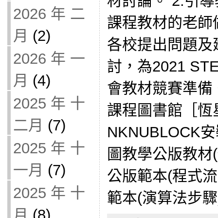
材討論。 2.引
2026 年 二
課程教材的老師做
月
(2)
各校提出問題及建
2026 年 一
討，為2021 S
月
(4)
會教材競賽準備
2025 年 十
課程圖書館［恆
二月
(7)
NKNUBLOCK安
2025 年 十
圖教學公版教材(
一月
(7)
公版範本(程式流
2025 年 十
範本(演算法步驟) F
月
(8)