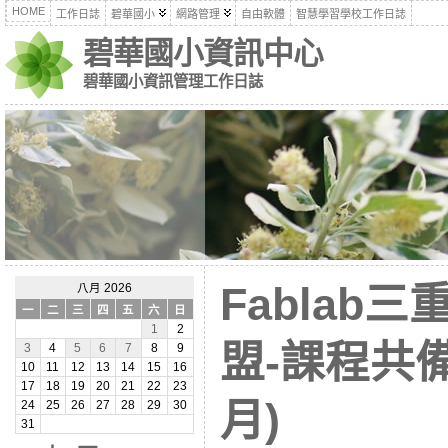
HOME
工作日誌
碧華國小
網路管理
自由軟體
智慧學習學校工作日誌
碧華國小資訊中心
碧華國小資訊管理工作日誌
Fablab
八月 2026
一
二
三
四
五
六
日
1
2
盟-課程共備
3
4
5
6
7
8
9
10
11
12
13
14
15
16
17
18
19
20
21
22
23
月)
24
25
26
27
28
29
30
31