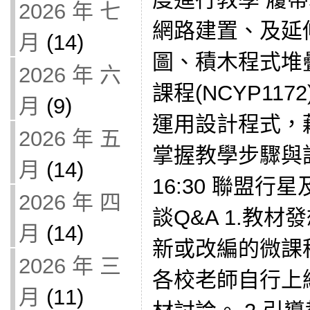
2026 年 七
網路建置、及延
月
(14)
圖、積木程式堆
2026 年 六
課程(NCYP117
月
(9)
運用設計程式，
2026 年 五
掌握教學步驟與課程
月
(14)
16:30 聯盟行
2026 年 四
談Q&A 1.教
月
(14)
新或改編的微課
2026 年 三
各校老師自行上
月
(11)