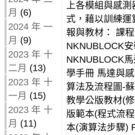
上各模組與感測
月
(6)
式，藉以訓練運算
2024 年 一
報與教材： 課
月
(9)
NKNUBLOCK安裝
2023 年 十
NKNUBLOC
二月
(13)
學手冊 馬達與
2023 年 十
算法及流程圖-
一月
(15)
教學公版教材(修
2023 年 十
版範本(程式流程
月
(11)
本(演算法步驟) F