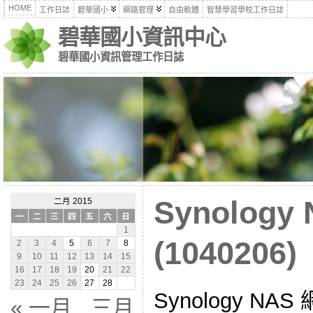
HOME
工作日誌
碧華國小
網路管理
自由軟體
智慧學習學校工作日誌
碧華國小資訊中心
碧華國小資訊管理工作日誌
Synolog
二月 2015
一
二
三
四
五
六
日
1
(1040206)
2
3
4
5
6
7
8
9
10
11
12
13
14
15
16
17
18
19
20
21
22
23
24
25
26
27
28
Synology N
« 一月
三月