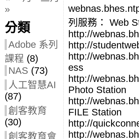
webnas.bhes.
»
列服務： Web Sta
分類
http://webnas.b
Adobe 系列
http://studentwe
http://webnas.b
課程
(8)
ess
NAS
(73)
http://webnas.b
人工智慧AI
Photo Station
(87)
http://webnas.b
創客教育
FILE Station
(30)
http://quickconne
http://webnas.bh
創客教育會