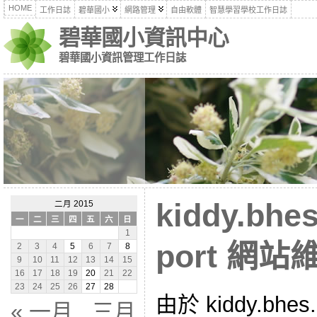
HOME
工作日誌
碧華國小
網路管理
自由軟體
智慧學習學校工作日誌
碧華國小資訊中心
碧華國小資訊管理工作日誌
kiddy.bhes
二月 2015
一
二
三
四
五
六
日
1
port 網站
2
3
4
5
6
7
8
9
10
11
12
13
14
15
16
17
18
19
20
21
22
23
24
25
26
27
28
由於 kiddy.bhes.
« 一月
三月