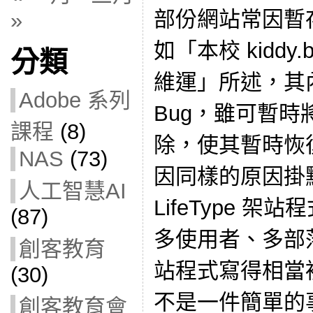
部份網站常因暫
»
如「本校 kiddy.bh
分類
維運」所述，其
Adobe 系列
Bug，雖可暫時將
課程
(8)
除，使其暫時恢
NAS
(73)
因同樣的原因掛
人工智慧AI
LifeType 
(87)
多使用者、多部
創客教育
站程式寫得相當
(30)
不是一件簡單的
創客教育會