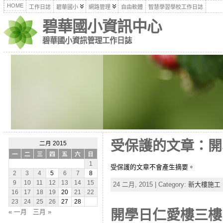
HOME
工作日誌
碧華國小
網路管理
自由軟體
智慧學習學校工作日誌
碧華國小資訊中心
碧華國小資訊管理工作日誌
受保護的文章：開
二月 2015
一
二
三
四
五
六
日
1
受保護的文章不會產生摘要。
2
3
4
5
6
7
8
9
10
11
12
13
14
15
24 二月, 2015 | Category:
新大樓施工
16
17
18
19
20
21
22
23
24
25
26
27
28
開學日仁愛樓三樓
« 一月
三月 »