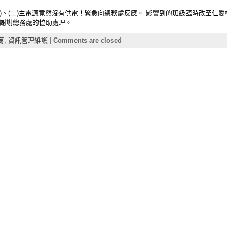
)、(二)主電源竟然沒有供電！緊急向總務處反應。 影響到的班級臨時改至仁愛樓
 謝謝總務處的協助處理。
育,
資訊管理維護
|
Comments are closed