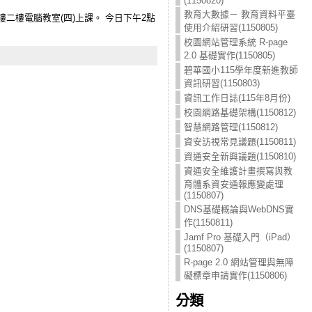
(1150820)
教育大數據－ 教育資料平臺
二樓電腦教室(四)上課。 今日下午2點
使用介紹研習(1150805)
校園網站管理系統 R-page
2.0 基礎實作(1150805)
碧華國小115學年度新進教師
資訊研習(1150803)
資訊工作日誌(115年8月份)
校園網路基礎架構(1150812)
智慧網路管理(1150812)
資安訪視常見議題(1150811)
資通安全新興議題(1150810)
資通安全維護計畫撰寫與教
育體系資安通報應變處理
(1150807)
DNS基礎概論與WebDNS實
作(1150811)
Jamf Pro 基礎入門（iPad）
(1150807)
R-page 2.0 網站管理與無障
礙標章申請實作(1150806)
分類