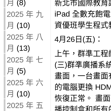
月
(8)
新北市國際教育論
iPad 全數充
2025 年 九
資優班學生程式
月
(10)
2025 年 八
4月26日(五)：
月
(13)
上午，群準工程
2025 年 七
(三)群準廣播系
月
(5)
畫面，一台畫面
2025 年 六
的電腦更換 HDM
月
(10)
恢復正常。 畫
2025 年 五
播控制盒和所有