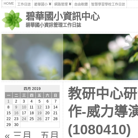
HOME
工作日誌
碧華國小
網路管理
自由軟體
智慧學習學校工作日誌
碧華國小資訊中心
碧華國小資訊管理工作日誌
教研中心研
四月 2019
一
二
三
四
五
六
日
1
2
3
4
5
6
7
作-威力導演 
8
9
10
11
12
13
14
15
16
17
18
19
20
21
22
23
24
25
26
27
28
(1080410)
29
30
« 三月
五月