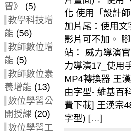
智》
(5)
化 使用「設計
教學科技增
加片尾：使用文字特
能
(56)
影片可不加。 腳
教師數位增
站： 威力導演官
能
(5)
力導演17_使用手冊
教師數位素
MP4轉換器 王
養增能
(13)
由字型- 維基百
數位學習公
費下載] 王漢宗
開授課
(20)
字型) […]
數位學習工