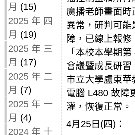
月
(15)
廣播老師畫面時
2025 年 四
異常，研判可能是
月
(19)
障，已線上報修
2025 年 三
「本校本學期第 
月
(17)
會議暨成長研習
2025 年 二
市立大學盧東華
月
(7)
電腦 L480 
2025 年 一
灌，恢復正常。
月
(4)
4月25日(四)：
2024 年 十