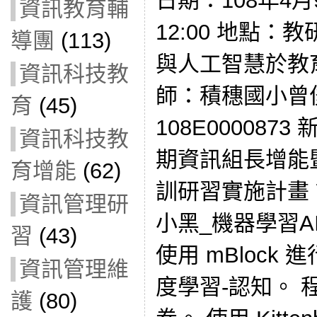
日期：108年4月9
資訊教育輔
12:00 地點：
導團
(113)
與人工智慧於教
資訊科技教
師：積穗國小曾
育
(45)
108E000087
資訊科技教
期資訊組長增能
育增能
(62)
訓研習實施計畫
資訊管理研
小黑_機器學習AI_
習
(43)
使用 mBlock
資訊管理維
度學習-認知。 
護
(80)