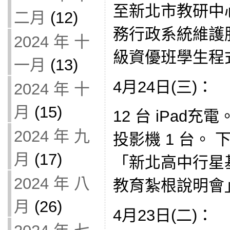
至新北市教研中
二月
(12)
務行政系統維護
2024 年 十
級資優班學生程
一月
(13)
4月24日(三)：
2024 年 十
月
(15)
12 台 iPad
2024 年 九
投影機 1 台。
月
(17)
「新北高中行星基
2024 年 八
教育紮根說明會
月
(26)
4月23日(二)：