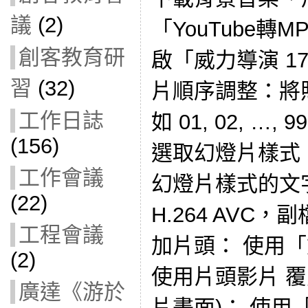
議
(2)
「YouTube轉
創客教育研
啟「威力導演 1
習
(32)
片順序調整：將
工作日誌
如 01, 02, …, 99
(156)
選取幻燈片樣式
工作會議
幻燈片樣式的文
(22)
H.264 AVC
工程會議
加片頭： 使用「文
(2)
使用片頭影片 
廣達《游於
片畫面)： 使