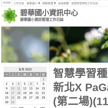
HOME
工作日誌
碧華國小
網路管理
自由軟體
智慧學習學校工作日誌
碧華國小資訊中心
碧華國小資訊管理工作日誌
智慧學習種
五月 2022
一
二
三
四
五
六
日
1
新北X Pa
2
3
4
5
6
7
8
9
10
11
12
13
14
15
16
17
18
19
20
21
22
(第二場)(11
23
24
25
26
27
28
29
30
31