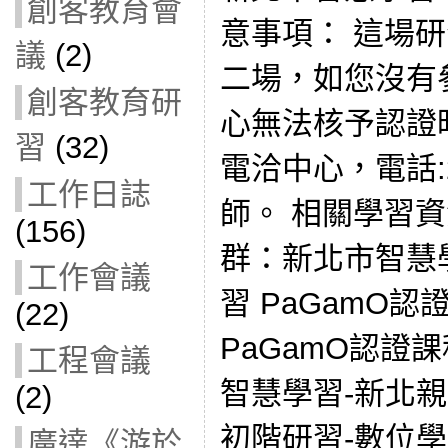
創客教育會
意事項： 這場研
議
(2)
二場，如您沒有
創客教育研
心無法核予認證
習
(32)
電洽中心，電話:2
工作日誌
師。 相關學習資源
(156)
群：新北市智慧學
工作會議
習 PaGamO
(22)
PaGamO認證
工程會議
智慧學習-新北親
(2)
初階研習-數位學
廣達《游於