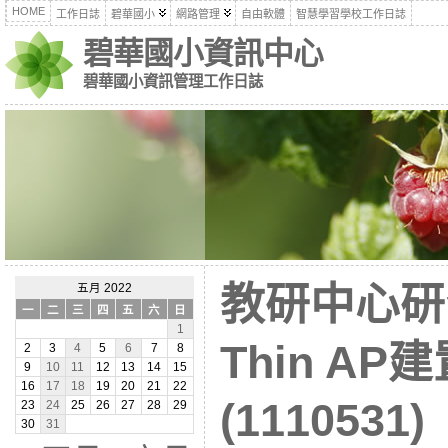
HOME
工作日誌
碧華國小
網路管理
自由軟體
智慧學習學校工作日誌
碧華國小資訊中心
碧華國小資訊管理工作日誌
教研中心研
五月 2022
一
二
三
四
五
六
日
1
Thin AP建
2
3
4
5
6
7
8
9
10
11
12
13
14
15
16
17
18
19
20
21
22
(1110531)
23
24
25
26
27
28
29
30
31