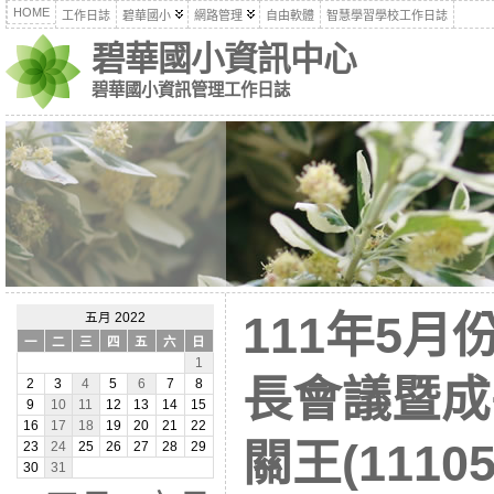
HOME
工作日誌
碧華國小
網路管理
自由軟體
智慧學習學校工作日誌
碧華國小資訊中心
碧華國小資訊管理工作日誌
111年5
五月 2022
一
二
三
四
五
六
日
1
長會議暨成
2
3
4
5
6
7
8
9
10
11
12
13
14
15
16
17
18
19
20
21
22
關王(11105
23
24
25
26
27
28
29
30
31