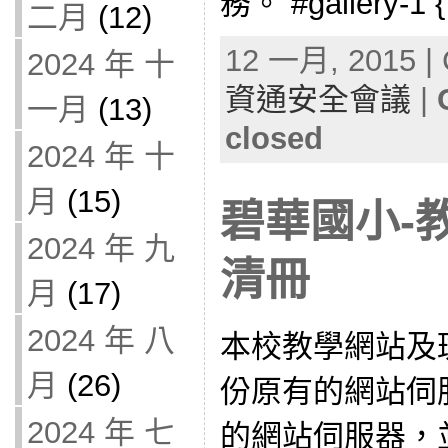
務。 #gallery-1 {
二月
(12)
12 一月, 2015 | 
2024 年 十
資通安全會議
|
一月
(13)
closed
2024 年 十
月
(15)
碧華國小-
2024 年 九
清冊
月
(17)
2024 年 八
本校教學網站及
月
(26)
份原有的網站伺
2024 年 七
的網站伺服器，