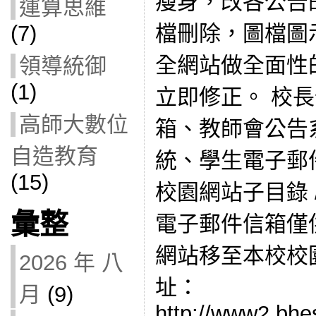
瘦身，改各公告
運算思維
檔刪除，圖檔圖
(7)
全網站做全面性
領導統御
(1)
立即修正。 校
高師大數位
箱、教師會公告
自造教育
統、學生電子郵
(15)
校園網站子目錄 /
彙整
電子郵件信箱僅
網站移至本校校
2026 年 八
址：
月
(9)
http://www2.bhes