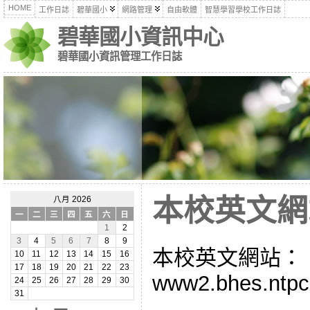
HOME
工作日誌
碧華國小
網路管理
自由軟體
智慧學習學校工作日誌
碧華國小資訊中心
碧華國小資訊管理工作日誌
本校英文網
八月 2026
一
二
三
四
五
六
日
1
2
3
4
5
6
7
8
9
本校英文網站：
10
11
12
13
14
15
16
17
18
19
20
21
22
23
www2.bhes.ntpc.
24
25
26
27
28
29
30
31