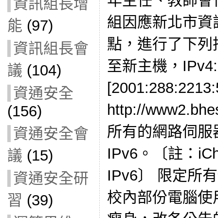
年主任、教師會
資訊組長增
組因應新北市資
能
(97)
點，進行了下列
資訊組長會
至新主機，IPv4:16
議
(104)
[2001:288:221
資通安全
http://www2.b
(156)
所有的網路伺服器
資通安全會
IPv6。〔註：iCh
議
(15)
IPv6〕 限定
資通安全研
校內部份電腦使
習
(39)