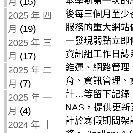
本學期第一次的
月
(15)
後每三個月至少
2025 年 四
服務的重大網站
月
(19)
一發現弱點立即
2025 年 三
資訊組工作日誌
月
(17)
維運、網路管理
2025 年 二
育、資訊管理、
月
(7)
計…等留下記錄
2025 年 一
NAS，提供更
月
(4)
計於寒假期間架
2024 年 十