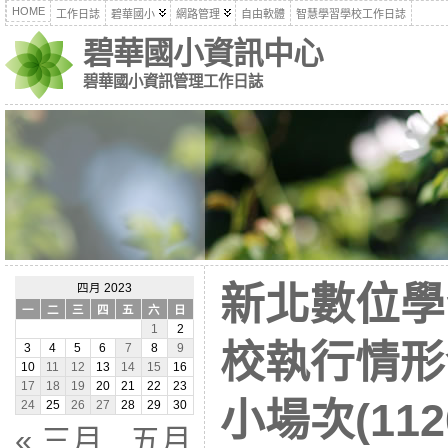
HOME
工作日誌
碧華國小
網路管理
自由軟體
智慧學習學校工作日誌
碧華國小資訊中心
碧華國小資訊管理工作日誌
新北數位學
四月 2023
一
二
三
四
五
六
日
1
2
校執行情形
3
4
5
6
7
8
9
10
11
12
13
14
15
16
17
18
19
20
21
22
23
小場次(1120
24
25
26
27
28
29
30
« 三月
五月