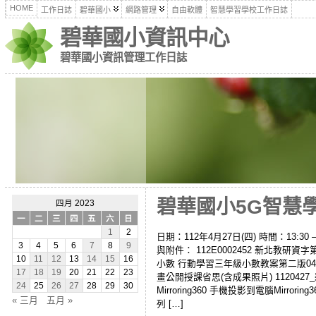
HOME
工作日誌
碧華國小
網路管理
自由軟體
智慧學習學校工作日誌
碧華國小資訊中心
碧華國小資訊管理工作日誌
碧華國小5G智慧學
四月 2023
一
二
三
四
五
六
日
1
2
日期：112年4月27日(四) 時間：13:
3
4
5
6
7
8
9
與附件： 112E0002452 新北教研
10
11
12
13
14
15
16
小數 行動學習三年級小數教案第二版0420
17
18
19
20
21
22
23
畫公開授課省思(含成果照片) 1120
24
25
26
27
28
29
30
Mirroring360 手機投影到電腦Mirror
« 三月
五月 »
列 […]