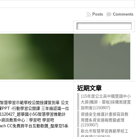
Posts
Comments
近期文章
115年度公立高中職暨國中小
大屏(觸屏、雷板)採購案建置
華國小5G智慧學習示範學校公開授課簽到單 公文
說明會(1150807)
說課PPT -行動學習公開課 三年級認識一位
1120427_碧華國小5G智慧學習推動計
資通安全維護計畫撰寫與教
國小資訊教育中心：學習吧 學習吧
育體系資安通報應變處理
(1150807)
d HiTeach CC免費跨平台互動軟體_醍摩豆5系
新北市智慧學習典範學校工
作會議(1150819)