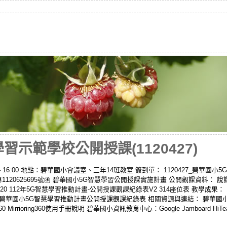
習示範學校公開授課(1120427)
30 – 16:00 地點：碧華國小會議室、三年14班教室 簽到單： 1120427_碧
資字第1120625695號函 碧華國小5G智慧學習公開授課實施計畫 公開觀課資料： 
 112年5G智慧學習推動計畫-公開授課觀課紀錄表V2 314座位表 教學成果： 
427_碧華國小5G智慧學習推動計畫公開授課觀課紀錄表 相關資源與連結： 碧華
ing360 Mirrioring360使用手冊說明 碧華國小資訊教育中心：Google Jamboar