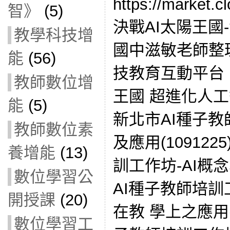
https://market.cl
智》
(5)
決戰AI太陽王國
教學科技增
國中滋敏老師整理
能
(56)
技教育互動平台 
教師數位增
王國 超進化人工
能
(5)
新北市AI種子教
教師數位素
及應用(109122
養增能
(13)
訓工作坊-AI概念導
數位學習公
AI種子教師培訓工
開授課
(20)
在教 學上之應用(1
數位學習工