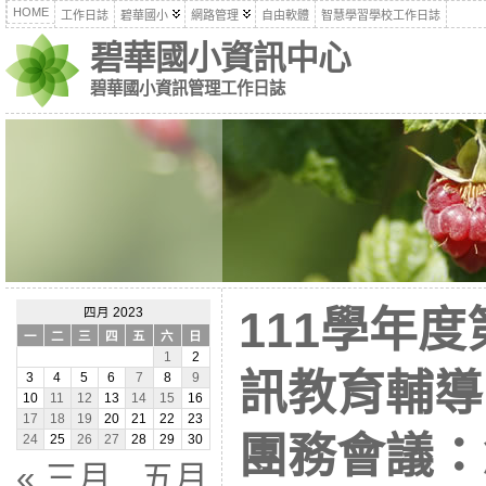
HOME
工作日誌
碧華國小
網路管理
自由軟體
智慧學習學校工作日誌
碧華國小資訊中心
碧華國小資訊管理工作日誌
111學年
四月 2023
一
二
三
四
五
六
日
1
2
訊教育輔導
3
4
5
6
7
8
9
10
11
12
13
14
15
16
17
18
19
20
21
22
23
團務會議：
24
25
26
27
28
29
30
« 三月
五月