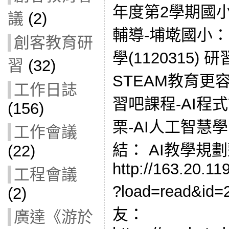
年度第2學期國
議
(2)
輔導-埔墘國小：
創客教育研
學(1120315)
習
(32)
STEAM教育更容
工作日誌
習吧課程-AI程
(156)
栗-AI人工智慧學院
工作會議
結： AI教學規
(22)
http://163.20.11
工程會議
?load=read&i
(2)
友：
廣達《游於