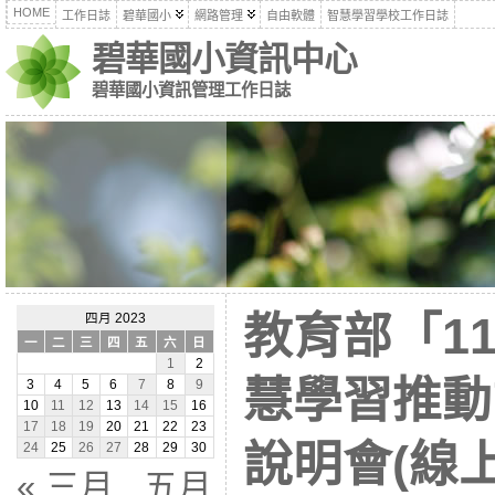
HOME
工作日誌
碧華國小
網路管理
自由軟體
智慧學習學校工作日誌
碧華國小資訊中心
碧華國小資訊管理工作日誌
教育部「11
四月 2023
一
二
三
四
五
六
日
1
2
慧學習推動
3
4
5
6
7
8
9
10
11
12
13
14
15
16
17
18
19
20
21
22
23
說明會(線上)
24
25
26
27
28
29
30
« 三月
五月