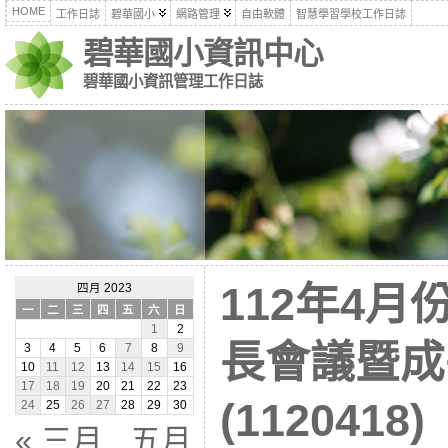
HOME
工作日誌
碧華國小
網路管理
自由軟體
智慧學習學校工作日誌
碧華國小資訊中心
碧華國小資訊管理工作日誌
112年4
四月 2023
一
二
三
四
五
六
日
1
2
長會議暨成
3
4
5
6
7
8
9
10
11
12
13
14
15
16
17
18
19
20
21
22
23
(1120418)
24
25
26
27
28
29
30
« 三月
五月