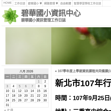
HOME
工作日誌
碧華國小
網路管理
自由軟體
智慧學習學校工作日誌
碧華國小資訊中心
碧華國小資訊管理工作日誌
«
107學年度上學期資訊課程共同備課(107
八月 2026
一
二
三
四
五
六
日
新北市107年行
1
2
3
4
5
6
7
8
9
10
11
12
13
14
15
16
17
18
19
20
21
22
23
時間：107年9月25日
24
25
26
27
28
29
30
31
« 七月