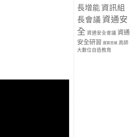
長增能
資訊組
資通安
長會議
全
資通
資通安全會議
安全研習
高師
運算思維
大數位自造教育