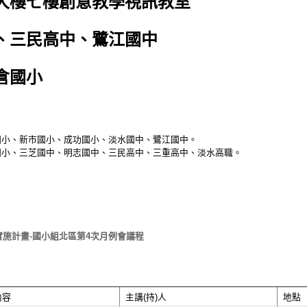
大樓七樓創意教學視訊教室
、三民高中、鷺江國中
倉國小
華國小、新市國小、成功國小、淡水國中、鷺江國中。
華國小、三芝國中、明志國中、三民高中、三重高中、淡水高職。
實施計畫-國小組北區第4次月例會議程
內容
主講(持)人
地點