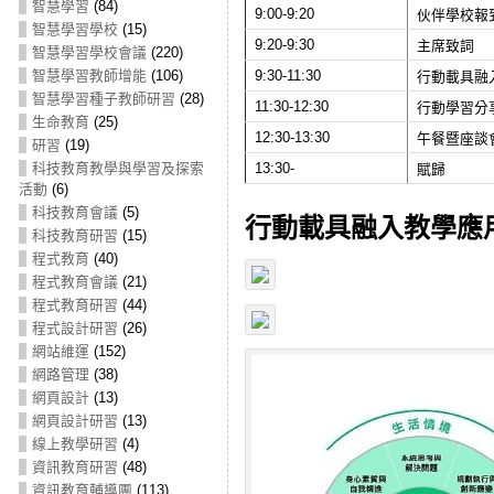
智慧學習
(84)
9:00-9:20
伙伴學校報
智慧學習學校
(15)
9:20-9:30
主席致詞
智慧學習學校會議
(220)
智慧學習教師增能
(106)
9:30-11:30
行動載具融
智慧學習種子教師研習
(28)
11:30-12:30
行動學習分
生命教育
(25)
12:30-13:30
午餐暨座談
研習
(19)
科技教育教學與學習及探索
13:30-
賦歸
活動
(6)
科技教育會議
(5)
行動載具融入教學應
科技教育研習
(15)
程式教育
(40)
程式教育會議
(21)
程式教育研習
(44)
程式設計研習
(26)
網站維運
(152)
網路管理
(38)
網頁設計
(13)
網頁設計研習
(13)
線上教學研習
(4)
資訊教育研習
(48)
資訊教育輔導團
(113)