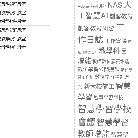
人
NAS
創意教學視訊教室
Adobe 系列課程
創意教學視訊教室
工智慧AI
創客教育
創意教學視訊教室
工
創客教育研習
創意教學視訊教室
作日誌
創意教學視訊教室
工作會議
廣
創意教學視訊教室
教學科技
達《游於智》
增能
教師數位素養增能
數位學習公開授課
數位學
數位學習精進方
習工作坊
智慧
新大樓施工
案
學習
智慧學習學校
智慧學習學校
會議
智慧學習
教師增能
智慧學