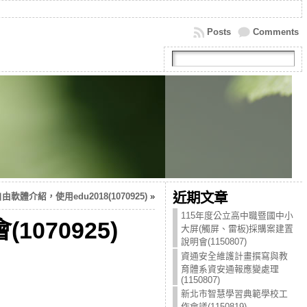
Posts
Comments
近期文章
體介紹，使用edu2018(1070925)
»
115年度公立高中職暨國中小
070925)
大屏(觸屏、雷板)採購案建置
說明會(1150807)
資通安全維護計畫撰寫與教
育體系資安通報應變處理
(1150807)
新北市智慧學習典範學校工
作會議(1150819)