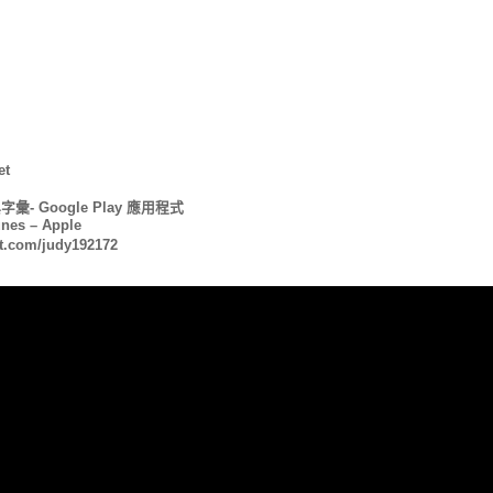
t
- Google Play 應用程式
unes – Apple
et.com/judy192172