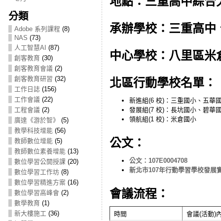
地點：三重高中綜合
分類
承辦學校：三重高中
Adobe 系列課程
(8)
NAS
(73)
人工智慧AI
(87)
中心學校：八里區米
創客教育
(30)
創客教育會議
(2)
創客教育研習
(32)
北區行動學校名單：
工作日誌
(156)
工作會議
(22)
新進組(6 校)：三重國小、五
工程會議
(2)
發展組(7 校)：長坑國小、碧
領航組(1 校)：米倉國小
廣達《游於智》
(5)
教學科技增能
(56)
公文：
教師數位增能
(5)
教師數位素養增能
(13)
公文：107E0004708
數位學習公開授課
(20)
新北市107年行動學習學校發展
數位學習工作坊
(8)
數位學習精進方案
(16)
會議流程：
數位學習高峰會
(2)
數學教育
(1)
新大樓施工
(36)
時間
會議(活動)