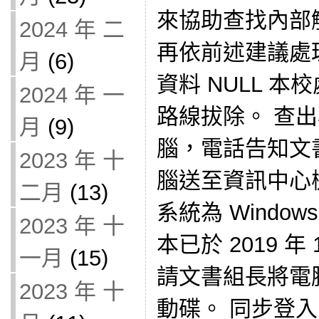
來協助查找內部
2024 年 二
再依前述建議處
月
(6)
資料 NULL 
2024 年 一
路線拔除。 查
月
(9)
腦，電話告知文
2023 年 十
腦送至資訊中心
二月
(13)
系統為 Windows
2023 年 十
本已於 2019 年
一月
(15)
請文書組長將電
2023 年 十
動碟。 同步登