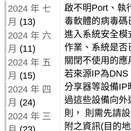
啟不明Port、執
2024 年 七
毒軟體的病毒碼
月
(13)
進入系統安全模
2024 年 六
作業、系統是否
月
(11)
關閉不使用的應
2024 年 五
若來源IP為DNS 
月
(15)
分享器等設備IP
2024 年 四
過這些設備向外
月
(24)
則， 則需先請
2024 年 三
附之資訊(目的地I
月
(23)