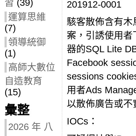
習
(39)
201912-0001
運算思維
駭客散佈含有木馬的
(7)
案，引誘使用者
領導統御
器的SQL Lite
(1)
Facebook ses
高師大數位
sessions co
自造教育
用者Ads Man
(15)
以散佈廣告或不
彙整
IOCs：
2026 年 八