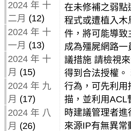
2024 年 十
在未修補之弱點
二月
(12)
程式或遭植入木
2024 年 十
件，將可能導致
一月
(13)
成為殭屍網路一
2024 年 十
議措施 請檢視來
月
(15)
得到合法授權。 
2024 年 九
行為，可先利用
月
(17)
描，並利用ACL
時建議管理者進行
2024 年 八
來源IP有無異常
月
(26)