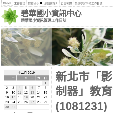
HOME
工作日誌
碧華國小
網路管理
自由軟體
智慧學習學校工作日誌
碧華國小資訊中心
碧華國小資訊管理工作日誌
新北市「影
十二月 2019
一
二
三
四
五
六
日
1
制器」教育
2
3
4
5
6
7
8
9
10
11
12
13
14
15
16
17
18
19
20
21
22
(1081231)
23
24
25
26
27
28
29
30
31