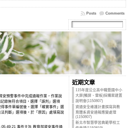
Posts
Comments
近期文章
)
115年度公立高中職暨國中小
大屏(觸屏、雷板)採購案建置
於資安預警事件中完成通報作業，作業說
說明會(1150807)
相關記錄無符合項目，選擇「誤判」選項
，取得事件單編號後。選擇「確實事件」選
資通安全維護計畫撰寫與教
「無法判斷」選項後，於「原因」處填寫說
育體系資安通報應變處理
(1150807)
新北市智慧學習典範學校工
-26 05:49:21 事件主旨 教育部資安事件通
作會議(1150819)