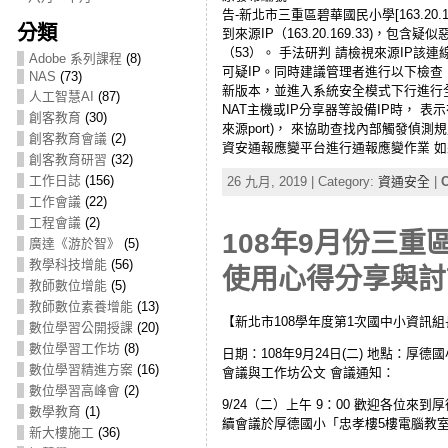
告-新北市三重區碧華國民小學[163.20.169
分類
到來源IP（163.20.169.33)，包含
（53）。 手法研判 請檢視來源IP
Adobe 系列課程
(8)
可疑IP。同時建議管理者進行以下檢查：
NAS
(73)
新版本，並進入系統安全模式下行進行全系
人工智慧AI
(87)
NAT主機或IP分享器等設備IP時，
創客教育
(30)
來源port)， 來協助查找內部觸發偵
創客教育會議
(2)
資安通報應變平台進行通報應變作業 如
創客教育研習
(32)
工作日誌
(156)
26 九月, 2019 | Category:
資通安全
|
C
工作會議
(22)
工程會議
(2)
108年9月份三
廣達《游於智》
(5)
教學科技增能
(56)
使用心得分享與討論(
教師數位增能
(5)
教師數位素養增能
(13)
【新北市108學年度第1次國中小資訊組長業
數位學習公開授課
(20)
數位學習工作坊
(8)
日期：108年9月24日(二) 地點：厚
數位學習精進方案
(16)
會議與工作坊公文 會議通知：
數位學習高峰會
(2)
9/24（二）上午 9：00 歡迎各
數學教育
(1)
續會議於厚德國小「忠孝樓5樓電腦教
新大樓施工
(36)