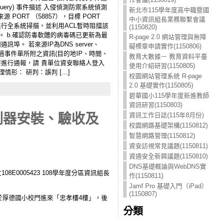
ns query) 事件描述 入侵偵測防禦系統偵測
新北市115學年度高中職暨國
源 PORT （58857），目標 PORT
中小資訊組長業務聯繫會議
進行全系統掃描，並利用ACL暫時阻擋該
(1150820)
)。 b.確認防毒軟體的病毒碼已更新為最
R-page 2.0 網站管理與無障
 若來源IP為DNS server、
礙標章申請實作(1150806)
過事件單所附之資訊(目的地IP、時間、
教育大數據－ 教育資料平臺
需要進行通報，請 貴單位資安聯絡人登入
使用介紹研習(1150805)
形： 研判：誤判 […]
校園網站管理系統 R-page
2.0 基礎實作(1150805)
碧華國小115學年度新進教師
資訊研習(1150803)
資訊工作日誌(115年8月份)
制器安裝、驗收及
校園網路基礎架構(1150812)
智慧網路管理(1150812)
資安訪視常見議題(1150811)
資通安全新興議題(1150810)
DNS基礎概論與WebDNS實
E0005423 108學年度分區資訊組長
作(1150811)
Jamf Pro 基礎入門（iPad）
(1150807)
位於厚德國小校門進來「忠孝樓4樓」，後
分類