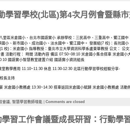
行動學習學校(北區)第4次月例會暨縣
新北市八里區米倉國小、台北市國語實小 承辦學校：三民高中、三重高中、鷺江國中
五華國小、新市國小、成功國小、淡水國中、鷺江國中。 發展組(7 校)：長坑
 校)：米倉國小 指導教授：臺北市立大學資訊科學系盧東華教授 公文： 公文108E
行程： 時間 活動內容 備註 07:50~08:10 米倉國小集合搭車 米倉國小大門口 08
10:10 國語實小智慧教室建置介紹 國語實小資訊組長
室教學應用 11:10~11:30 休息 11:30-12:30 北區行動學習學校經驗分享-
玲校長主持
米倉國小教務處 13:30~14:30 搭車返回米倉國小賦歸 米倉國小教務處 活動照片： #galle
校會議,
智慧學習教師增能
|
Comments are closed
行動學習工作會議暨成長研習：行動學