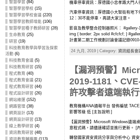
智慧學習
(84)
機車停車資訊：厚德國小忠孝路大門人
智慧學習學校
(15)
汽車停車資訊：厚德國小大智街有地下
智慧學習學校會議
(220)
12：30不能停車，再請大家注意。
智慧學習教師增能
(106)
智慧學習種子教師研習
(28)
影音及教學整合控制器照片： #gallery-1 { margin: au
img { border: 2px solid #cfcfcf; } #g
生命教育
(25)
計畫第二期工作規劃討論會議記錄0910-
研習
(19)
科技教育教學與學習及探索
24 九月, 2019 | Category:
資訊組長會
活動
(6)
科技教育會議
(5)
科技教育研習
(15)
【漏洞預警】Micr
程式教育
(40)
2019-1181、CVE
程式教育會議
(21)
程式教育研習
(44)
許攻擊者遠端執行
程式設計研習
(26)
網站維運
(152)
教育機構ANA通報平台 發佈編號 TACERT-ANA
網路管理
(38)
影響等級 低 [主旨說明:]
網頁設計
(13)
網頁設計研習
(13)
【漏洞預警】Microsoft Windows遠端桌
線上教學研習
(4)
意程式碼，請儘速確認並進行更新。 [內
資訊教育研習
(48)
轉發國家資安資訊分享與分析中心 資安訊息警訊 
資訊教育輔導團
(113)