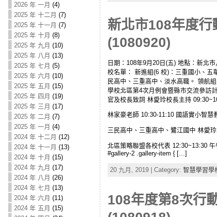
2026 年 一月
(4)
2025 年 十二月
(7)
新北市108年度
2025 年 十一月
(7)
2025 年 十月
(8)
(1080920)
2025 年 九月
(10)
2025 年 八月
(13)
日期：108年9月20日(五) 地點：
2025 年 七月
(5)
校名單： 新進組(6 校)：三重國小、
2025 年 六月
(10)
民高中、三重高中、淡水高職。 領航組(1
2025 年 五月
(15)
學校北區第4次月例會暨縣市交流參訪計畫 活動
2025 年 四月
(19)
官及校長致詞 林愛玲校長主持 09:30~
2025 年 三月
(17)
林家豪老師 10:30-11:10 國語實小智慧教
2025 年 二月
(7)
2025 年 一月
(4)
三民高中、三重高中、鷺江國中 林愛
2024 年 十二月
(12)
北區策略聯盟各校代表 12:30~13:30 午餐 
2024 年 十一月
(13)
#gallery-2 .gallery-item { […]
2024 年 十月
(15)
2024 年 九月
(17)
20 九月, 2019 | Category:
智慧學習學
2024 年 八月
(26)
2024 年 七月
(13)
108年度第8次
2024 年 六月
(11)
2024 年 五月
(15)