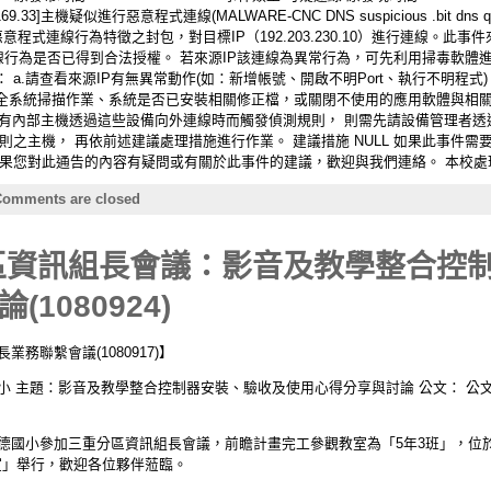
.33]主機疑似進行惡意程式連線(MALWARE-CNC DNS suspicious .bit d
疑似惡意程式連線行為特徵之封包，對目標IP（192.203.230.10）進行連線。此事件來
該連線行為是否已得到合法授權。 若來源IP該連線為異常行為，可先利用掃毒軟體
 a.請查看來源IP有無異常動作(如：新增帳號、開啟不明Port、執行不明程式
統掃描作業、系統是否已安裝相關修正檔，或關閉不使用的應用軟體與相關通訊埠。
 表示有內部主機透過這些設備向外連線時而觸發偵測規則， 則需先請設備管理者透
測規則之主機， 再依前述建議處理措施進行作業。 建議措施 NULL 如果此事件
果您對此通告的內容有疑問或有關於此事件的建議，歡迎與我們連絡。 本校處理情
omments are closed
重區資訊組長會議：影音及教學整合控
1080924)
務聯繫會議(1080917)】
德國小 主題：影音及教學整合控制器安裝、驗收及使用心得分享與討論 公文： 公文108
位來到厚德國小參加三重分區資訊組長會議，前瞻計畫完工參觀教室為「5年3班」，
室」舉行，歡迎各位夥伴蒞臨。