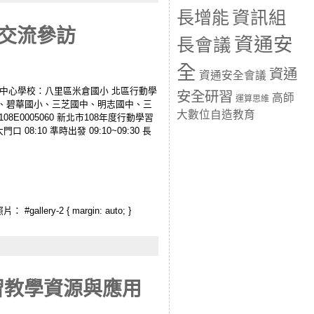
長增能
資訊組
市交流參訪
資通安
長會議
全
資通
資通安全會議
 中心學校：八里區米倉國小 北區行動學
安全研習
高師
運算思維
國小、碧華國小、三芝國中、明志國中、三
大數位自造教育
0005060 新北市108年度行動學習
:10 準時出發 09:10~09:30 長
ry-2 { margin: auto; }
習教學資源與應用