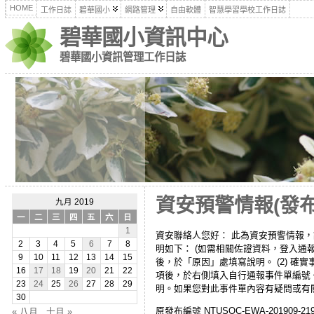
HOME
工作日誌
碧華國小
網路管理
自由軟體
智慧學習學校工作日誌
碧華國小資訊中心
碧華國小資訊管理工作日誌
資安預警情報(發布編號
九月 2019
一
二
三
四
五
六
日
1
資安聯絡人您好： 此為資安預警情報，
2
3
4
5
6
7
8
明如下： (如需相關佐證資料，登入通
9
10
11
12
13
14
15
後，於「原因」處填寫說明。 (2) 
16
17
18
19
20
21
22
項後，於右側填入自行通報事件單編號。
23
24
25
26
27
28
29
明。如果您對此事件單內容有疑問或有
30
原發布編號 NTUSOC-EWA-201909-21
« 八月
十月 »