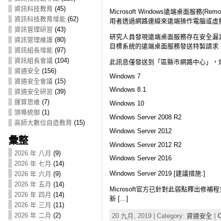
資訊科技教育
(45)
Microsoft Windows遠端桌面服務(Rem
資訊科技教育增能
(62)
用者透過網路連線來遠端操作電腦或虛
資訊管理研習
(43)
研究人員發現遠端桌面服務存在安全漏洞(CVE-
資訊管理維護
(80)
目標系統的遠端桌面服務發送特製請求
資訊組長增能
(97)
資訊組長會議
(104)
此訊息僅發送到「區縣市網路中心」，煩
資通安全
(156)
Windows 7
資通安全會議
(15)
Windows 8.1
資通安全研習
(39)
運算思維
(7)
Windows 10
領導統御
(1)
Windows Server 2008 R2
高師大數位自造教育
(15)
Windows Server 2012
彙整
Windows Server 2012 R2
2026 年 八月
(9)
Windows Server 2016
2026 年 七月
(14)
Windows Server 2019 [建議措施:]
2026 年 六月
(9)
2026 年 五月
(14)
Microsoft官方已針對此弱點釋出
2026 年 四月
(14)
新 […]
2026 年 三月
(11)
2026 年 二月
(2)
20 九月, 2019 | Category:
資通安全
|
C