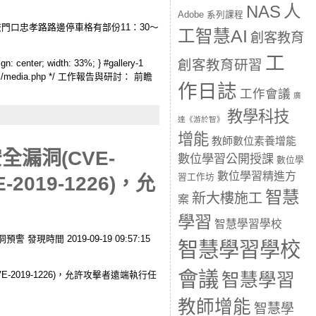
人
NAS
Adobe 系列課程
口忠孝路路邊停車格有部份11：30～
工智慧AI
創客教育
工
創客教育研習
: center; width: 33%; } #gallery-1
 wp-includes/media.php */ 工作報告與研討： 前瞻
作日誌
工作會議
廣
教學科技
達《游於智》
增能
教師數位素養增能
全漏洞(CVE-
數位學習公開授課
數位學
數位學習精進方
習工作坊
E-2019-1226)，允
智慧
新大樓施工
案
學習
智慧學習學校
警 發現時間 2019-09-19 09:57:15
智慧學習學校
會議
及CVE-2019-1226)，允許攻擊者遠端執行任
智慧學習
教師增能
智慧學