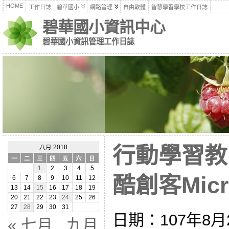
HOME
工作日誌
碧華國小
網路管理
自由軟體
智慧學習學校工作日誌
碧華國小資訊中心
碧華國小資訊管理工作日誌
行動學習教
八月 2018
一
二
三
四
五
六
日
1
2
3
4
5
酷創客Micro:
6
7
8
9
10
11
12
13
14
15
16
17
18
19
20
21
22
23
24
25
26
27
28
29
30
31
日期：107年8月
« 七月
九月