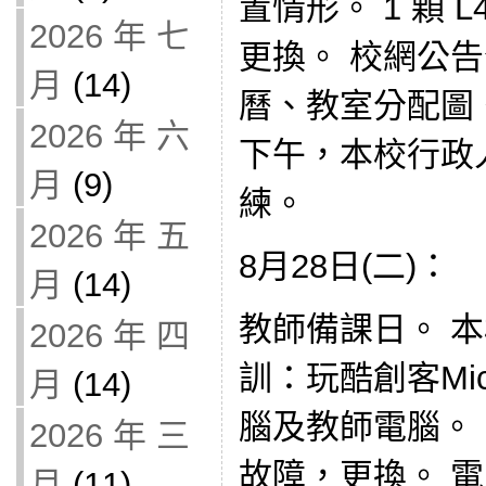
置情形。 1 顆 L4
2026 年 七
更換。 校網公
月
(14)
曆、教室分配圖
2026 年 六
下午，本校行政
月
(9)
練。
2026 年 五
8月28日(二)：
月
(14)
教師備課日。 
2026 年 四
訓：玩酷創客Mic
月
(14)
腦及教師電腦。 1 
2026 年 三
故障，更換。 
月
(11)