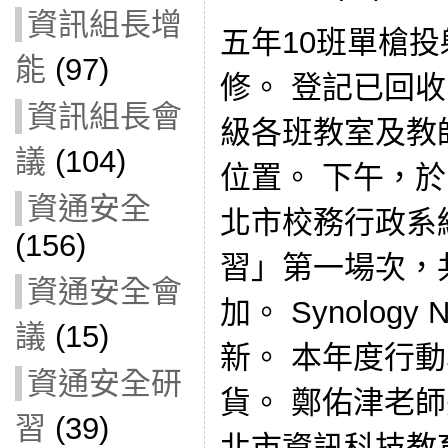
資訊組長增
五年10班單槍
能
(97)
修。 登記已回
資訊組長會
級各班教室及教
議
(104)
位置。 下午，於
資通安全
北市校務行政系
(156)
習」第一場次，
資通安全會
加。 Synolog
議
(15)
新。 本年度行
資通安全研
貨。 鄭佑津老師
習
(39)
北市資訊科技教