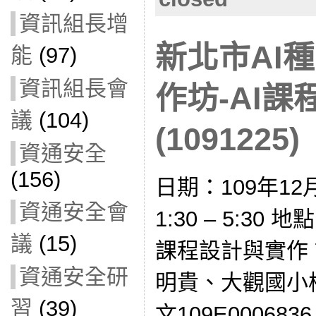
資訊組長增
新北市AI
能
(97)
資訊組長會
作坊-AI
議
(104)
(1091225)
資通安全
(156)
日期：109年12
資通安全會
1:30 – 5:30
議
(15)
課程設計與實作
資通安全研
明貴、大觀國小
習
(39)
文109E00068