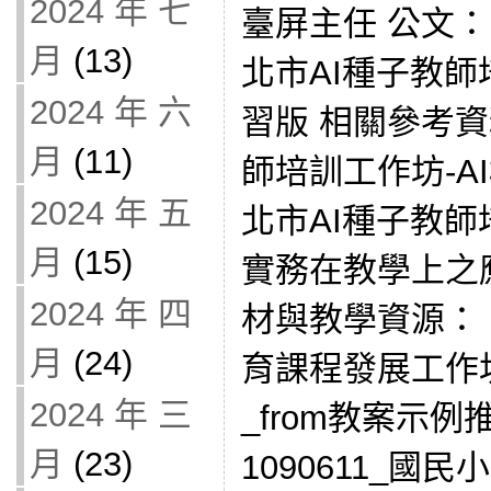
2024 年 七
臺屏主任 公文： 公
月
(13)
北市AI種子教師
2024 年 六
習版 相關參考資
月
(11)
師培訓工作坊-AI概
2024 年 五
北市AI種子教師
月
(15)
實務在教學上之應用
2024 年 四
材與教學資源：
月
(24)
育課程發展工作
2024 年 三
_from教案示例推廣
月
(23)
1090611_