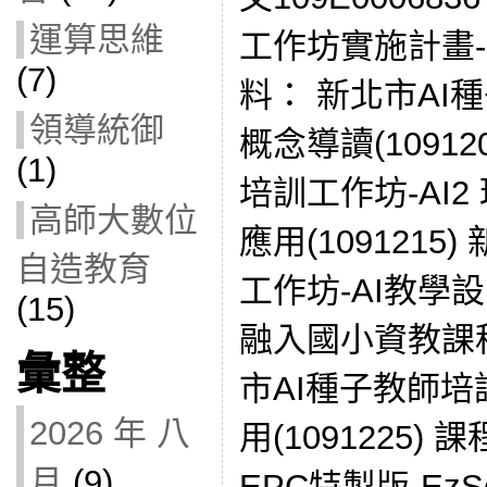
運算思維
工作坊實施計畫-
(7)
料： 新北市AI
領導統御
概念導讀(10912
(1)
培訓工作坊-AI
高師大數位
應用(1091215
自造教育
工作坊-AI教學
(15)
融入國小資教課程設
彙整
市AI種子教師培
2026 年 八
用(1091225) 
月
(9)
EPC特製版-EzSc