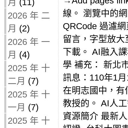
→Add pages li
月
(11)
線。 瀏覽中的
2026 年 二
QRCode 過
月
(2)
留言，字型放大至
2026 年 一
下載。 AI融入
月
(4)
學 補充： 新
2025 年 十
訊息：110年1
二月
(7)
在明志國中，有
2025 年 十
教授的。 AI人
一月
(7)
資源簡介 最新人
2025 年 十