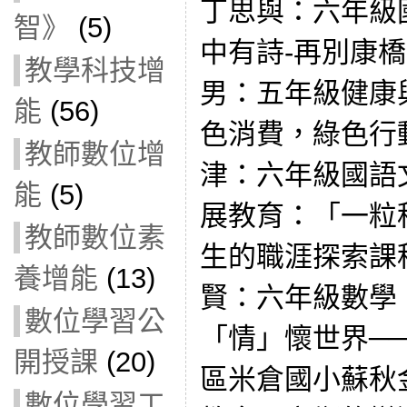
丁思與：六年級
智》
(5)
中有詩-再別康
教學科技增
男：五年級健康
能
(56)
色消費，綠色行
教師數位增
津：六年級國語
能
(5)
展教育：「一粒
教師數位素
生的職涯探索課
養增能
(13)
賢：六年級數學
數位學習公
「情」懷世界─
開授課
(20)
區米倉國小蘇秋
數位學習工