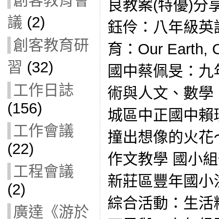
創客教育會
良教案(特優)分
議
(2)
鈺伶：八年級英
創客教育研
育：Our Earth
習
(32)
國中蔡佩旻：九
工作日誌
術與人文、數學
(156)
城區中正國中賴
工作會議
撞出想像的火花
(22)
作文教學 國小組
工程會議
新莊區豐年國小
(2)
綜合活動：生活
廣達《游於