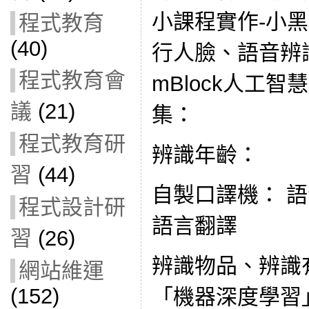
小課程實作-小黑老
程式教育
(40)
行人臉、語音辨
程式教育會
mBlock人工智
議
(21)
集：
程式教育研
辨識年齡：
習
(44)
自製口譯機： 語音辨識
程式設計研
語言翻譯
習
(26)
辨識物品、辨識
網站維運
(152)
「機器深度學習