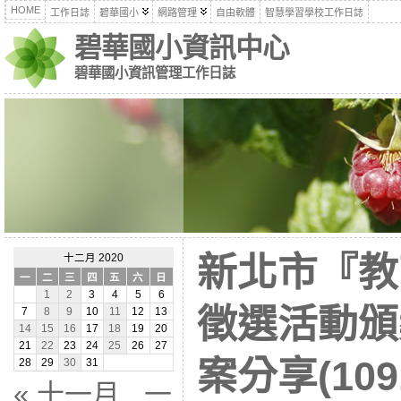
HOME
工作日誌
碧華國小
網路管理
自由軟體
智慧學習學校工作日誌
碧華國小資訊中心
碧華國小資訊管理工作日誌
新北市『教
十二月 2020
一
二
三
四
五
六
日
1
2
3
4
5
6
徵選活動頒
7
8
9
10
11
12
13
14
15
16
17
18
19
20
21
22
23
24
25
26
27
案分享(1091
28
29
30
31
« 十一月
一