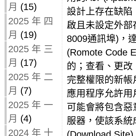
月
(15)
設計上存在缺陷
2025 年 四
啟且未設定外部存
月
(19)
8009通訊埠)
2025 年 三
(Romote Code 
月
(17)
的；查看、更改
2025 年 二
完整權限的新帳
月
(7)
應用程序允許用
2025 年 一
可能會將包含惡
月
(4)
服器，使該系統
2024 年 十
(Download Site