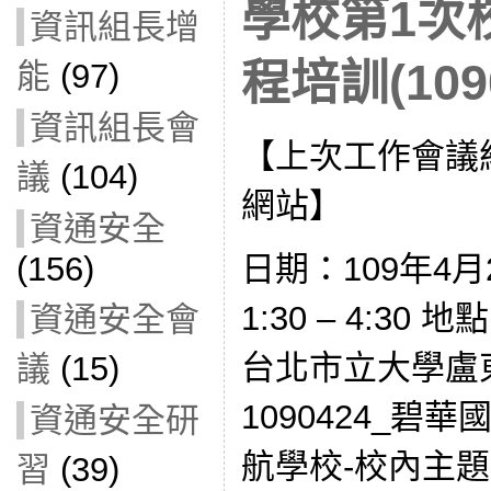
學校第1次
資訊組長增
程培訓(1090
能
(97)
資訊組長會
【上次工作會議
議
(104)
網站】
資通安全
(156)
日期：109年4月
1:30 – 4:3
資通安全會
台北市立大學盧
議
(15)
1090424_碧
資通安全研
航學校-校內主題
習
(39)