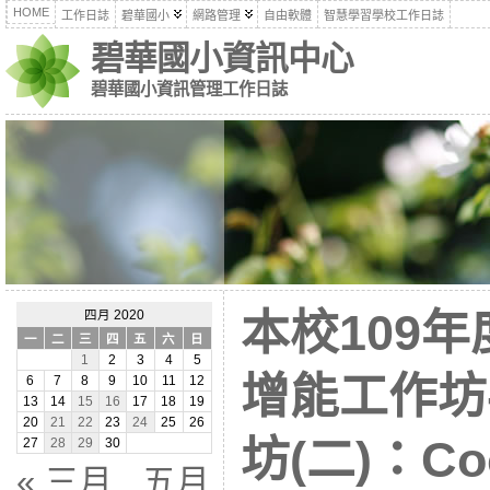
HOME
工作日誌
碧華國小
網路管理
自由軟體
智慧學習學校工作日誌
碧華國小資訊中心
碧華國小資訊管理工作日誌
本校109
四月 2020
一
二
三
四
五
六
日
1
2
3
4
5
增能工作坊
6
7
8
9
10
11
12
13
14
15
16
17
18
19
20
21
22
23
24
25
26
坊(二)：Co
27
28
29
30
« 三月
五月