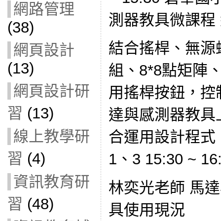
網路管理
測器教具微課程
(38)
結合搖桿、無源蜂
網頁設計
(13)
組、8*8點矩陣
網頁設計研
用搖桿按鈕，控制
習
(13)
達與感測器教具
線上教學研
合運用設計程式
習
(4)
1、3 15:30 ~ 
資訊教育研
林奕光老師 馬
習
(48)
具使用現況