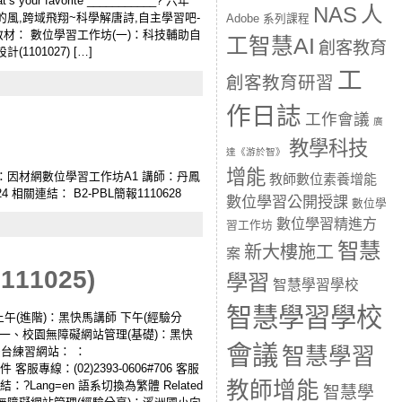
r favorite ___________? 六年
人
NAS
的風,跨域飛翔~科學解唐詩,自主學習吧-
Adobe 系列課程
材： 數位學習工作坊(一)：科技輔助自
工智慧AI
創客教育
01027) […]
工
創客教育研習
作日誌
工作會議
廣
教學科技
達《游於智》
增能
-zoe 主題：因材網數位學習工作坊A1 講師：丹鳳
教師數位素養增能
相關連結： B2-PBL簡報1110628
數位學習公開授課
數位學
數位學習精進方
習工作坊
智慧
新大樓施工
案
1025)
學習
智慧學習學校
智慧學習學校
 上午(進階)：黑快馬講師 下午(經驗分
畫 一、校園無障礙網站管理(基礎)：黑快
會議
智慧學習
) 後台練習網站： ：
文件 客服專線：(02)2393-0606#706 客服
教師增能
結：?Lang=en 語系切換為繁體 Related
智慧學