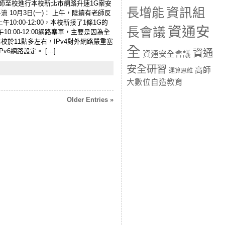
擘工程師至校進行本校新北市網路升速1G案安
長增能
資訊組
料流 10月3日(一)： 上午，陸續有老師反
00-12:00，本校新接了1條1G的
資通安
長會議
:00-12:00網路塞車，主要是因為全
校於11點多左右，IPv4對外網路嚴重塞
全
6網路設定。 […]
資通
資通安全會議
安全研習
高師
運算思維
大數位自造教育
Older Entries »