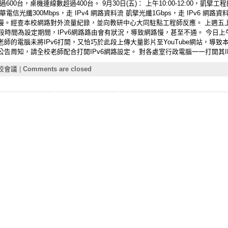
00台，桌機連線數超過400台。 9月30日(五)： 上午10:00-12:00，凱
光纖300Mbps，走 IPv4 網路資料流 凱擘光纖1Gbps，走 IPv6 網路資
經查本校網路對外流量紀錄，並向教研中心大同駐點工程師反應。 上週五上午10:
時間為設定期間，IPv6網路路由會有狀況，導致網路慢，甚至不通。 今日上午10
的電腦未將IPv6打開，又恰巧於此段上傳大量影片至YouTube網站，導致本
周知，請全校老師配合打開IPv6網路設定。 對各處室行政電腦一一打開其IPv
校會議
|
Comments are closed