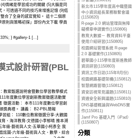
(4)情緒是學習成功的關鍵 (5)大腦是同
新北市115學年度高中職暨國
式，可透過不同的技巧來增進記憶 (9)低
中小資訊組長業務聯繫會議
學習整合了全身的感官覺知。 這十二個原
(1150820)
學原則與策略初探」部份內文下載 學員
R-page 2.0 網站管理與無障
礙標章申請實作(1150806)
教育大數據－ 教育資料平臺
 33%; } #gallery-1 […]
使用介紹研習(1150805)
校園網站管理系統 R-page
2.0 基礎實作(1150805)
碧華國小115學年度新進教師
式設計研習(PBL
資訊研習(1150803)
資訊工作日誌(115年8月份)
校園網路基礎架構(1150812)
智慧網路管理(1150812)
j-qkb 主題：教案甄選說明會暨數位學習教學模式
資安訪視常見議題(1150811)
函 111年度數位學習創新教案徵選活動實
資通安全新興議題(1150810)
書 徵選活動： 本市111年度數位學習創
DNS基礎概論與WebDNS實
獎典禮。 講義： B2-PBL簡報
作(1150811)
主學習組： 110數位教案徵選分享-大觀國
Jamf Pro 基礎入門（iPad）
教育、海洋教育-文德國小李郁晴 推本溯
(1150807)
五年級-藝術與人文-五華國小柯彥全 我
分類
我的酷炫圖-六年級-藝術與人文、數學、綜合