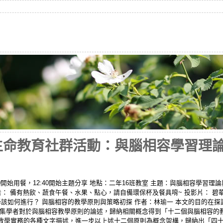
生命教育社群活動：與腦相容學習理論與應
 12:10開始用餐，12:40開始主題分享 地點：二年16班教室 主題：與腦相容學
： 備有熱飲、蔬食午餐、水果、點心，請自備環保杯及餐具唷~ 投影片： 碧華國
的教學該如何進行？ 與腦相容的教學原則與策略初探 作者：林瑜一 本文的目的
蒐集學者對於與腦相容教學原則的論述，歸納相關概念得到「十二個與腦相容的
教學實務的各種文字描述，進一步以上述十二個原則為概念架構，歸納出「四十