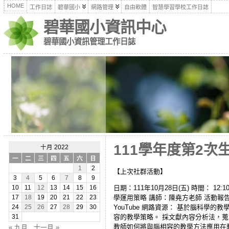
HOME
工作日誌
碧華國小
網路管理
自由軟體
智慧學習學校工作日誌
碧華國小資訊中心
碧華國小資訊管理工作日誌
111學年度第2次
十月 2022
一
二
三
四
五
六
日
1
2
【上次社群活動】
3
4
5
6
7
8
9
日期：111年10月28日(五) 時間：
10
11
12
13
14
15
16
學運用策略 講師：陳堯方老師 活動報告
17
18
19
20
21
22
23
YouTube 網路資源： 基於腦科學
24
25
26
27
28
29
30
容的教學策略。 採文獻內容分析法，
31
教師如何將與腦相容的教學方法應用在
« 九月
十一月 »