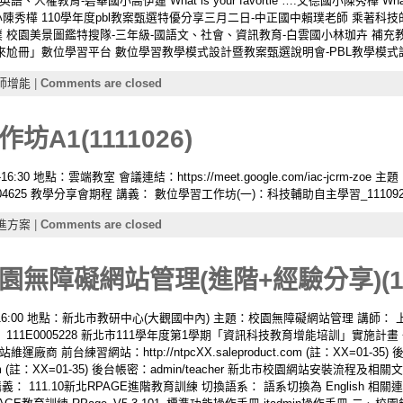
人權教育-碧華國小高伊蓮 What is your favortie ….文德國小陳秀樺 What’s you
陳秀樺 110學年度pbl教案甄選特優分享三月二日-中正國中賴璞老師 乘著科技
 校園美景圖鑑特搜隊-三年級-國語文、社會、資訊教育-白雲國小林珈卉 補充教
「來尬冊」數位學習平台 數位學習教學模式設計暨教案甄選說明會-PBL教學模式設計(11
師增能
|
Comments are closed
A1(1111026)
-16:30 地點：雲端教室 會議連結：https://meet.google.com/iac-jcrm
4625 教學分享會期程 講義： 數位學習工作坊(一)：科技輔助自主學習_1110924 
進方案
|
Comments are closed
無障礙網站管理(進階+經驗分享)(111
:00-16:00 地點：新北市教研中心(大觀國中內) 主題：校園無障礙網站管理 講師：
111E0005228 新北市111學年度第1學期「資訊科技教育增能培訓」實施計
前台練習網站：http://ntpcXX.saleproduct.com (註：XX=01-35
m/platform (註：XX=01-35) 後台帳密：admin/teacher 新北市校園網站安裝流程及相關
.com 講義： 111.10新北RPAGE進階教育訓練 切換語系： 語系切換為 English 相關連