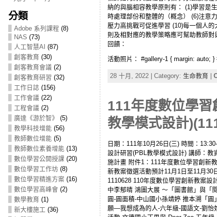
納的與腦相容教學原則有： (1)學習是生
分類
時處理部份和整體的（概念） (6)注意
壓力高挑戰可促進學習 (10)每一個人
Adobe 系列課程
(8)
則及相對應的教學策略應可幫助教師對
NAS
(73)
回饋：
人工智慧AI
(87)
創客教育
(30)
活動照片： #gallery-1 { margin: auto; } #gal
創客教育會議
(2)
28 十月, 2022 | Category:
生命教育
|
C
創客教育研習
(32)
工作日誌
(156)
工作會議
(22)
111年度數位學
工程會議
(2)
廣達《游於智》
(5)
教學模式設計)(111
教學科技增能
(56)
教師數位增能
(5)
日期：111年10月26日(三) 時間：13:30
教師數位素養增能
(13)
設計研習(PBL教學模式設計) 講師：教
數位學習公開授課
(20)
施計畫 附件1：111年度數位學習創新教
數位學習工作坊
(8)
新教案徵選活動預計11月1日至11月30
數位學習精進方案
(16)
1110628 110年度數位學習創新教案
數位學習高峰會
(2)
中李郁晴 鴻圖大展 ～「圖書館」與「
圓-圓面積-中山國小孫靖婷 推本溯「圓
數學教育
(1)
願—我想成為的人-六年級-國語文-劉怡妏
新大樓施工
(36)