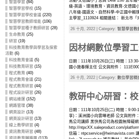
活動-文德國小丁思與 Dear Zoo 五年級-英語、
智慧學習
(84)
級-英語、環境教育、資訊教育-文德國小
智慧學習學校
(15)
八年級-國語文、自然科學-中正國中賴璞
智慧學習學校會議
(220)
主學習_1110924 相關連結： 新北市
智慧學習教師增能
(106)
智慧學習種子教師研習
(28)
26 十月, 2022 | Category:
智慧學習教
生命教育
(25)
研習
(19)
因材網數位學習工作坊
科技教育教學與學習及探索
活動
(6)
科技教育會議
(5)
日期：111年10月26日(三) 時間：13:30
科技教育研習
(15)
國小施春輝主任 公文與附件： 111E000
程式教育
(40)
26 十月, 2022 | Category:
數位學習精
程式教育會議
(21)
程式教育研習
(44)
程式設計研習
(26)
教研中心研習：校園
網站維運
(152)
網路管理
(38)
日期：111年10月25日(二) 時間：9
網頁設計
(13)
享)：溪洲國小向雲暉老師 公文與附件： 
網頁設計研習
(13)
馬公司講師 黑快馬公司為校園無障礙網站維運廠商 
線上教學研習
(4)
http://ntpcXX.saleproduct.co
資訊教育研習
(48)
信箱：ntpcservice@heimavista
資訊教育輔導團
(113)