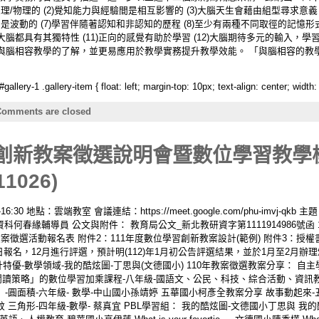
理/物理的 (2)覺知能力與經驗間是相互影響的 (3)大腦天生會藉由組型尋求意義 
力是波動的 (7)學習伴隨著認知和非認知的歷程 (8)至少有兩種不同取徑的記憶形
的大腦都具有其獨特性 (11)正向的感覺有助於學習 (12)大腦期待多元的輸入，
與腦相容教學的了解，並更易應用於教學實務提升教學效能。 「與腦相容的教
lery-1 .gallery-item { float: left; margin-top: 10px; text-align: center; width:
omments are closed
習創新教案徵選說明會暨數位學習教學模
1026)
-16:30 地點：雲端教室 會議連結：https://meet.google.com/phu-imv
資科何春緣輔導員 公文與附件： 教育局公文_新北教研資字第1111914986號
案徵選活動報名表 附件2：111年度數位學習創新教案設計(範例) 附件3：授權
日報名，12月進行評選，預計明(112)年1月初公告評選結果，並於1月至2月辦理頒
設計特優-數學領域-我的酷炫圖-丁思與(文德國小) 110年教案徵選教案分享： 自
閱讀策略」的數位學習加乘課程-八年級-國語文、公民、科技、綜合活動、資訊
」-圓面積-六年級- 數學-中山國小孫靖婷 五華國小柯彥全教案分享 故事動起來-
 三角形-四年級-數學- 蔡真宜 PBL學習組： 我的酷炫圖-文德國小丁思與 