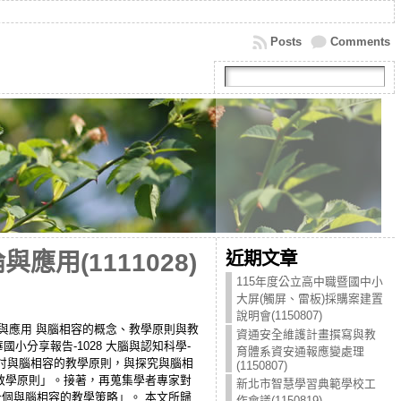
Posts
Comments
近期文章
用(1111028)
115年度公立高中職暨國中小
大屏(觸屏、雷板)採購案建置
說明會(1150807)
習理論與應用 與腦相容的概念、教學原則與教
資通安全維護計畫撰寫與教
小分享報告-1028 大腦與認知科學-
育體系資安通報應變處理
在探討與腦相容的教學原則，與探究與腦相
(1150807)
教學原則」。接著，再蒐集學者專家對
新北市智慧學習典範學校工
個與腦相容的教學策略」。 本文所歸
作會議(1150819)