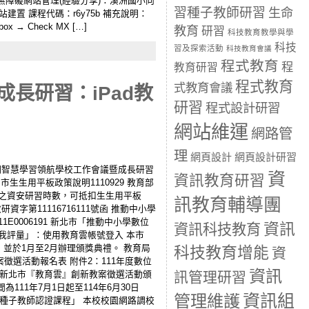
 二、校園無障礙網站管理(經驗分享)：溪洲國小向
習種子教師研習
生命
網站建置 課程代碼：r6y75b 補充說明：
 → Check MX […]
教育
研習
科技教育教學與學
科技
習及探索活動
科技教育會議
程式教育
程
教育研習
程式教育
式教育會議
長研習：iPad教
研習
程式設計研習
網站維運
網路管
理
網頁設計
網頁設計研習
年度第1學期智慧學習領航學校工作會議暨成長研習
資
資訊教育研習
市生生用平板政策說明1110929 教育部
3小時之資安研習時數，可抵扣生生用平板
訊教育輔導團
第11116716111號函 推動中小學
0006191 新北市「推動中小學數位
資訊
資訊科技教育
我評量」：使用教育雲帳號登入 本市
果，並於1月至2月辦理頒獎典禮。 教育局
科技教育增能
資
案徵選活動報名表 附件2：111年度數位
資訊
2) 新北市『教育雲』創新教案徵選活動頒
訊管理研習
訖時間為111年7月1日起至114年6月30日
資訊組
管理維護
學習種子教師認證課程」 本校校園網路調校