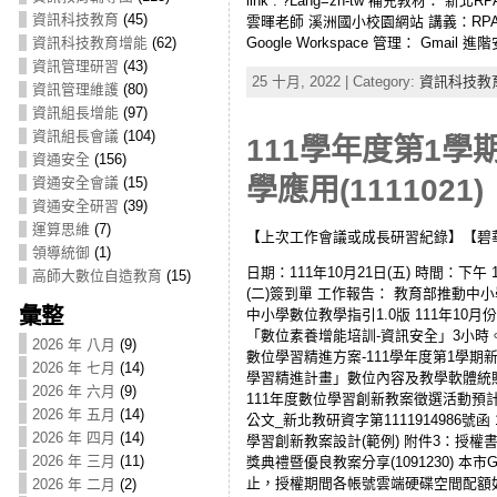
link : ?Lang=zh-tw 補充教材：
資訊科技教育
(45)
雲暉老師 溪洲國小校園網站 講義：RPAGE
資訊科技教育增能
(62)
Google Workspace 管理： Gmai
資訊管理研習
(43)
25 十月, 2022 | Category:
資訊科技教
資訊管理維護
(80)
資訊組長增能
(97)
資訊組長會議
(104)
111學年度第1學
資通安全
(156)
學應用(1111021)
資通安全會議
(15)
資通安全研習
(39)
運算思維
(7)
【上次工作會議或成長研習紀錄】【碧
領導統御
(1)
日期：111年10月21日(五) 時間：下午
高師大數位自造教育
(15)
(二)簽到單 工作報告： 教育部推動中小學
彙整
中小學數位教學指引1.0版 111年10
「數位素養增能培訓-資訊安全」3小時。
2026 年 八月
(9)
數位學習精進方案-111學年度第1學期
2026 年 七月
(14)
學習精進計畫」數位內容及教學軟體統
2026 年 六月
(9)
111年度數位學習創新教案徵選活動預計1
2026 年 五月
(14)
公文_新北教研資字第1111914986
2026 年 四月
(14)
學習創新教案設計(範例) 附件3：授權
2026 年 三月
(11)
獎典禮暨優良教案分享(1091230) 本市Goo
止，授權期間各帳號雲端硬碟空間配額如下
2026 年 二月
(2)