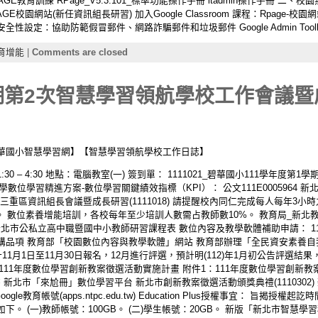
 新北RPAGE教育訓練 RPage_V5.3.101_標準功能操作手冊 itadmin操作手冊
校園網站(新任資訊組長研習) 加入Google Classroom 課程：Rpage-校園
l 進階安全性設定：協助防範假冒郵件、網路詐騙郵件和垃圾郵件 Google Admin Toolbox
育增能
|
Comments are closed
期第2次智慧學習領航學校工作會議暨成
華國小智慧學習網】【智慧學習領航學校工作日誌】
 1:30 – 4:30 地點：電腦教室(一) 簽到單： 1111021_碧華國小111學
數位學習精進方案-數位學習關鍵績效指標（KPI）： 公文111E0005964 新北
月份三重區資訊組長會議暨成長研習(1111018) 請提醒校內同仁完成每人每年
 數位素養增能培訓，各校每年至少培訓人數需占教師數10%。 教育局_新北教研資字
新北市公私立高中職暨國中小教師研習課程表 數位內容及教學軟體補助申請： 111E
購品項 教育部「校園數位內容與教學軟體」網站 教育部辦理「全民資安素養自
1月1日至11月30日報名，12月進行評選，預計明(112)年1月初公告評選結
號函 111年度數位學習創新教案徵選活動實施計畫 附件1：111年度數位學習創新教
書 新北市「來尬冊」數位學習平台 新北市創新教案徵選活動頒獎典禮(111030
gle教育帳號(apps.ntpc.edu.tw) Education Plus授權事宜： 旨揭授權起
。 (一)教師帳號：100GB。 (二)學生帳號：20GB。 新版「新北市智慧