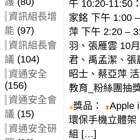
護
(80)
午 10:20-11
資訊組長增
家銘 下午 1:00
能
(97)
萍 下午 2:20 
資訊組長會
羽、張雁雲 10
議
(104)
君、禹孟潔、張
昭士、蔡亞萍 活
資通安全
(156)
教育_粉絲團抽
資通安全會
獎品：
Apple
議
(15)
環保手機立體架
資通安全研
組 […]