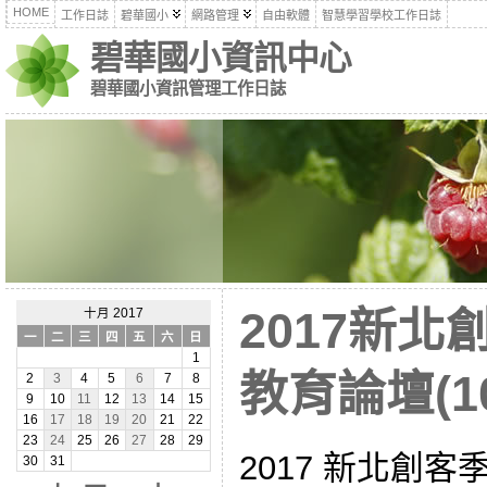
HOME
工作日誌
碧華國小
網路管理
自由軟體
智慧學習學校工作日誌
碧華國小資訊中心
碧華國小資訊管理工作日誌
2017新北
十月 2017
一
二
三
四
五
六
日
1
教育論壇(10
2
3
4
5
6
7
8
9
10
11
12
13
14
15
16
17
18
19
20
21
22
23
24
25
26
27
28
29
2017 新北創
30
31