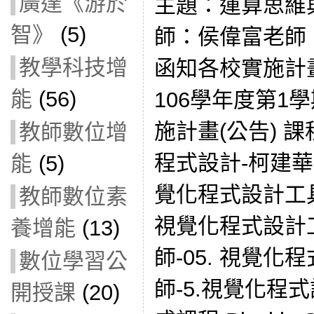
廣達《游於
主題：運算思維
智》
(5)
師：侯偉富老師
教學科技增
函知各校實施計畫1
能
(56)
106學年度第1
施計畫(公告) 
教師數位增
程式設計-柯建華
能
(5)
覺化程式設計工
教師數位素
視覺化程式設計
養增能
(13)
師-05. 視覺
數位學習公
師-5.視覺化程式設
開授課
(20)