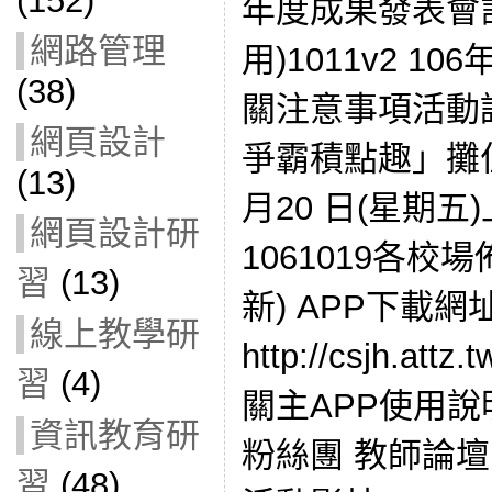
(152)
年度成果發表會計
網路管理
用)1011v2 
(38)
關注意事項活動說
網頁設計
爭霸積點趣」攤位
(13)
月20 日(星期五
網頁設計研
1061019各校
習
(13)
新) APP下載網
線上教學研
http://csjh.att
習
(4)
關主APP使用說
資訊教育研
粉絲團 教師論壇
習
(48)