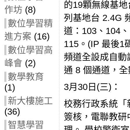
的19顆無線基地
作坊
(8)
列基地台 2.4G
數位學習精
道：103、104、
進方案
(16)
115。(IP 最後
數位學習高
頻道全設成自動調
峰會
(2)
通 8 個通道，
數學教育
3月30日(三)：
(1)
新大樓施工
校務行政系統「
(36)
簽核，電聯教研
智慧學習
理。 學校警衛