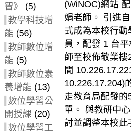
(WiNOC)網站
智》
(5)
娟老師。 引進
教學科技增
式成為本校行動
能
(56)
員，配發 1 台
教師數位增
師至校佈敬業樓
能
(5)
間 10.226.17
教師數位素
10.226.17.
養增能
(13)
走教育局配發的
數位學習公
單。 與教研中
開授課
(20)
討並調整本校此次
數位學習工