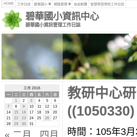
HOME
工作日誌
碧華國小
網路管理
自由軟體
智慧學習學校工作日誌
碧華國小資訊中心
碧華國小資訊管理工作日誌
教研中心研
三月 2016
一
二
三
四
五
六
日
1
2
3
4
5
6
((1050330)
7
8
9
10
11
12
13
14
15
16
17
18
19
20
21
22
23
24
25
26
27
28
29
30
31
時間：105年3
« 二月
四月