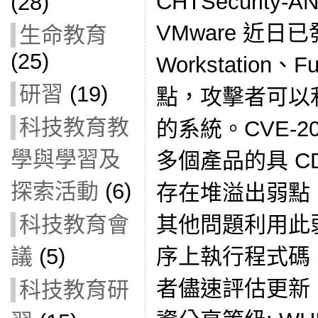
CHTSecurity-A
(28)
VMware 近
生命教育
(25)
Workstation、
研習
(19)
點，攻擊者可以
科技教育教
的系統。CVE-202
學與學習及
多個產品的具 C
探索活動
(6)
存在堆溢出弱點
其他問題利用此
科技教育會
序上執行程式碼。H
議
(5)
者儘速評估更新
科技教育研