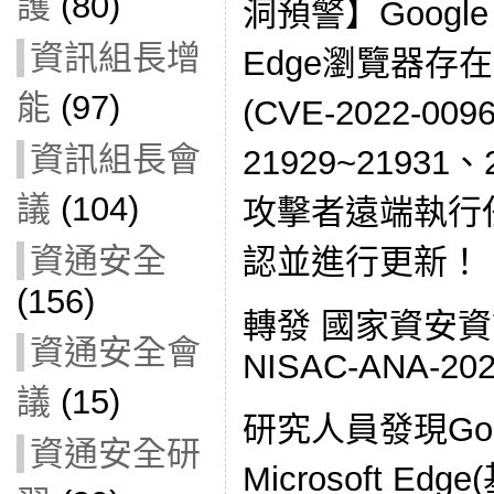
護
(80)
洞預警】Google C
資訊組長增
Edge瀏覽器存
能
(97)
(CVE-2022-00
資訊組長會
21929~21931
議
(104)
攻擊者遠端執行
資通安全
認並進行更新！ [
(156)
轉發 國家資安
資通安全會
NISAC-ANA-202
議
(15)
研究人員發現Goog
資通安全研
Microsoft Ed