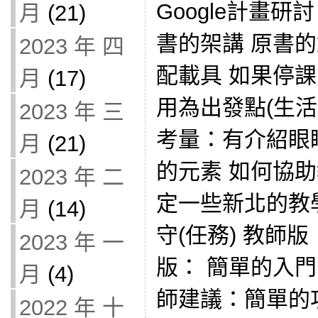
Google計畫研
月
(21)
書的架講 原書
2023 年 四
配載具 如果停
月
(17)
用為出發點(生活
2023 年 三
考量：有介紹眼
月
(21)
的元素 如何協
2023 年 二
定一些新北的教
月
(14)
守(任務) 教師
2023 年 一
版： 簡單的入門
月
(4)
師建議：簡單的
2022 年 十