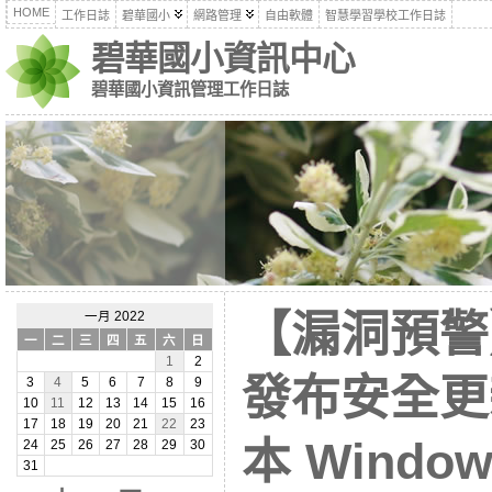
HOME
工作日誌
碧華國小
網路管理
自由軟體
智慧學習學校工作日誌
碧華國小資訊中心
碧華國小資訊管理工作日誌
【漏洞預警】M
一月 2022
一
二
三
四
五
六
日
1
2
發布安全更
3
4
5
6
7
8
9
10
11
12
13
14
15
16
17
18
19
20
21
22
23
本 Windo
24
25
26
27
28
29
30
31