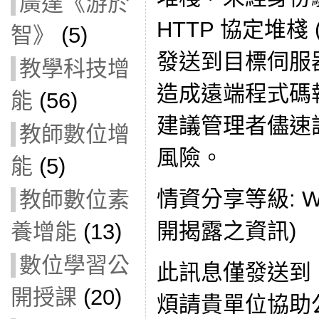
廣達《游於
HTTP 協定堆棧 (
智》
(5)
發送到目標伺服
教學科技增
造成遠端程式碼執行
能
(56)
建議管理者儘速
教師數位增
風險。
能
(5)
情資分享等級: W
教師數位素
開揭露之資訊)
養增能
(13)
數位學習公
此訊息僅發送到
開授課
(20)
煩請貴單位協助公