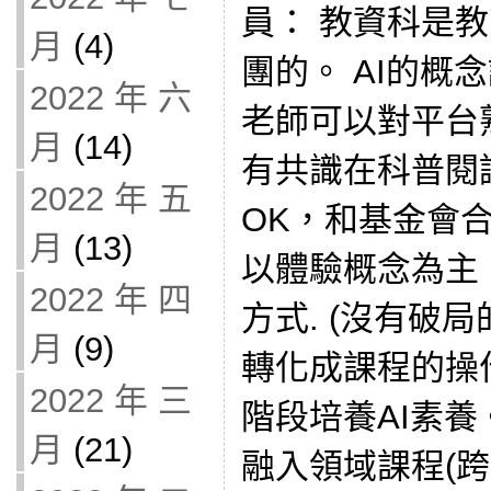
員： 教資科是
月
(4)
團的。 AI的概
2022 年 六
老師可以對平台
月
(14)
有共識在科普閱
2022 年 五
OK，和基金會
月
(13)
以體驗概念為主
2022 年 四
方式. (沒有破
月
(9)
轉化成課程的操
2022 年 三
階段培養AI素養
月
(21)
融入領域課程(跨域