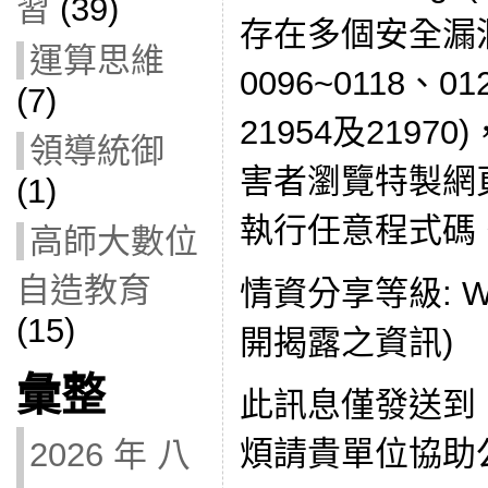
習
(39)
存在多個安全漏洞(C
運算思維
0096~0118、01
(7)
21954及219
領導統御
害者瀏覽特製網
(1)
執行任意程式碼
高師大數位
自造教育
情資分享等級: W
(15)
開揭露之資訊)
彙整
此訊息僅發送到
煩請貴單位協助公
2026 年 八