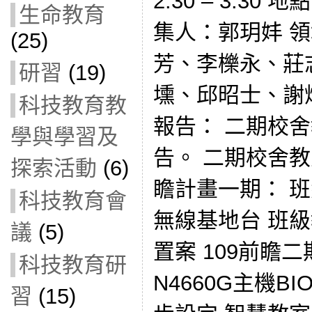
2:30 – 3:30
生命教育
集人：郭玥妦 
(25)
芳、李櫟永、莊
研習
(19)
壎、邱昭士、謝
科技教育教
報告： 二期校
學與學習及
告。 二期校舍
探索活動
(6)
瞻計畫一期： 班級
科技教育會
無線基地台 班
議
(5)
置案 109前瞻
科技教育研
N4660G主機B
習
(15)