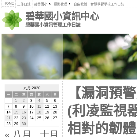
HOME
工作日誌
碧華國小
網路管理
自由軟體
智慧學習學校工作日誌
碧華國小資訊中心
碧華國小資訊管理工作日誌
【漏洞預警
九月 2020
一
二
三
四
五
六
日
1
2
3
4
5
6
(利凌監視
7
8
9
10
11
12
13
14
15
16
17
18
19
20
21
22
23
24
25
26
27
相對的韌體
28
29
30
« 八月
十月