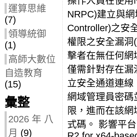
操作人員在使用Ne
運算思維
NRPC)建立與網
(7)
Controller
領導統御
權限之安全漏洞(CV
(1)
擊者在無任何網
高師大數位
僅需針對存在漏洞
自造教育
立安全通道連線
(15)
網域管理員密碼
彙整
限，進而在該網
2026 年 八
式碼。 影響平台 Wi
月
(9)
R2 for x64-base