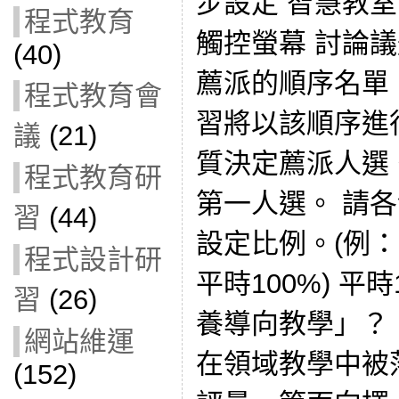
步設定 智慧教室
程式教育
觸控螢幕 討論
(40)
薦派的順序名單
程式教育會
習將以該順序進
議
(21)
質決定薦派人選
程式教育研
第一人選。 請
習
(44)
設定比例。(例：
程式設計研
平時100%) 平
習
(26)
養導向教學」？
網站維運
在領域教學中被
(152)